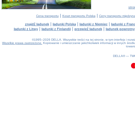
stro
|
|
Cena transportu
Koszt transportu Polska
Ceny transportu między
|
|
|
znajdź ładunek
ładunki Polska
ładunki z Niemiec
ładunki z Franc
|
|
|
ładunki z Litwy
ładunki z Finlandii
przewieź ładunek
ładunek powrotny
©1995–2026 DELLA. Wszystkie treści na tej stronie, w tym interfejs i roz
Wszelkie prawa zastrzeżone.
Kopiowanie i umieszczanie jakichkolwiek informacji w innych śro
towaro
0.09(aws4)
080826-14:18:57
DELLA® —
TW