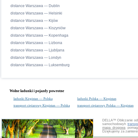
distance Warszawa — Dublin
distance Warszawa — Helsinki
distance Warszawa — Kijów
distance Warszawa — Kiszyniów
distance Warszawa — Kopenhaga
distance Warszawa — Lizbona
distance Warszawa — Ljubljana
distance Warszawa — Londyn
distance Warszawa — Luksemburg
Wolne ładunki i pojazdy powrotne
ładunki Kirgistan — Polska
ładunki Polska — Kirgistan
transport ciężarowy Kirgistan — Polska
transport ciężarowy Polska — Kirgistan
DELLA™
Obliczanie od
samochodowyh
transp
mapa drogowa
pomaga 
Dziękujemy za zainter