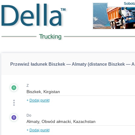
Sobot
Przewieź ładunek Biszkek — Almaty (distance Biszkek — A
Z
A
+
Dodaj punkt
Do
B
+
Dodaj punkt