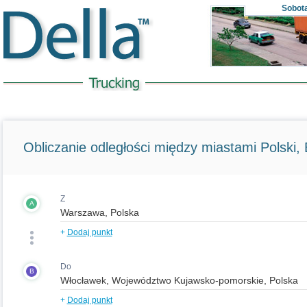
Sobot
Obliczanie odległości między miastami Polski, E
Z
A
+
Dodaj punkt
Do
B
+
Dodaj punkt