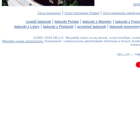
stro
|
|
Cena transportu
Koszt transportu Polska
Ceny transportu między
|
|
|
znajdź ładunek
ładunki Polska
ładunki z Niemiec
ładunki z Franc
|
|
|
ładunki z Litwy
ładunki z Finlandii
przewieź ładunek
ładunek powrotny
©1995–2026 DELLA. Wszystkie treści na tej stronie, w tym interfejs i roz
Wszelkie prawa zastrzeżone.
Kopiowanie i umieszczanie jakichkolwiek informacji w innych śro
towaro
0.09(aws4)
080826-12:15:33
DELLA® —
TW