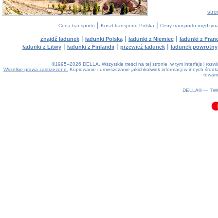
stro
|
|
Cena transportu
Koszt transportu Polska
Ceny transportu między
|
|
|
znajdź ładunek
ładunki Polska
ładunki z Niemiec
ładunki z Franc
|
|
|
ładunki z Litwy
ładunki z Finlandii
przewieź ładunek
ładunek powrotny
©1995–2026 DELLA. Wszystkie treści na tej stronie, w tym interfejs i roz
Wszelkie prawa zastrzeżone.
Kopiowanie i umieszczanie jakichkolwiek informacji w innych śro
towaro
0.12(aws2)
080826-01:50:47
DELLA® —
TW