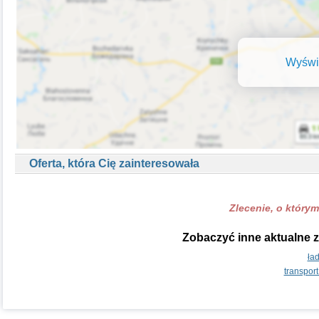
Wyświe
Oferta, która Cię zainteresowała
Zlecenie, o którym
Zobaczyć inne aktualne z
ła
transpor