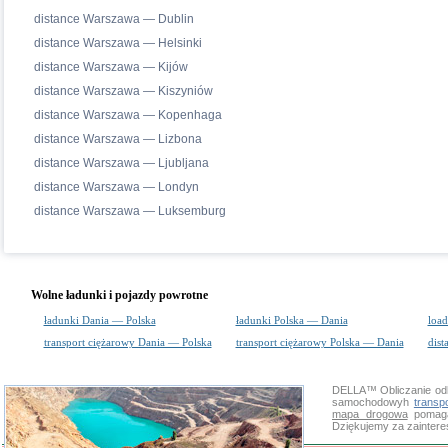
distance Warszawa — Dublin
distance Warszawa — Helsinki
distance Warszawa — Kijów
distance Warszawa — Kiszyniów
distance Warszawa — Kopenhaga
distance Warszawa — Lizbona
distance Warszawa — Ljubljana
distance Warszawa — Londyn
distance Warszawa — Luksemburg
Wolne ładunki i pojazdy powrotne
ładunki Dania — Polska
ładunki Polska — Dania
load
transport ciężarowy Dania — Polska
transport ciężarowy Polska — Dania
dist
DELLA™
Obliczanie od
samochodowyh
transp
mapa drogowa
pomaga 
Dziękujemy za zainter