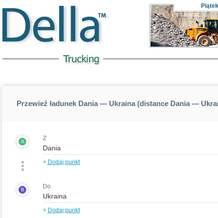
Piąte
Przewieź ładunek Dania — Ukraina (distance Dania — Ukra
Z
A
+
Dodaj punkt
Do
B
+
Dodaj punkt