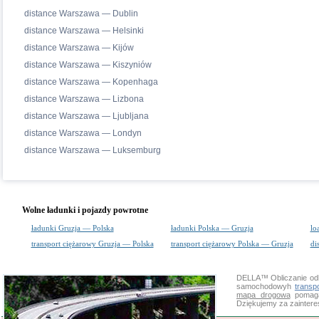
distance Warszawa — Dublin
distance Warszawa — Helsinki
distance Warszawa — Kijów
distance Warszawa — Kiszyniów
distance Warszawa — Kopenhaga
distance Warszawa — Lizbona
distance Warszawa — Ljubljana
distance Warszawa — Londyn
distance Warszawa — Luksemburg
Wolne ładunki i pojazdy powrotne
ładunki Gruzja — Polska
ładunki Polska — Gruzja
lo
transport ciężarowy Gruzja — Polska
transport ciężarowy Polska — Gruzja
di
DELLA™
Obliczanie od
samochodowyh
transp
mapa drogowa
pomaga 
Dziękujemy za zainter