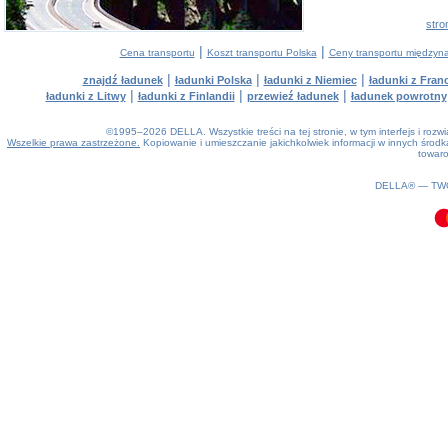
stro
|
|
Cena transportu
Koszt transportu Polska
Ceny transportu między
|
|
|
znajdź ładunek
ładunki Polska
ładunki z Niemiec
ładunki z Franc
|
|
|
ładunki z Litwy
ładunki z Finlandii
przewieź ładunek
ładunek powrotny
©1995–2026 DELLA. Wszystkie treści na tej stronie, w tym interfejs i roz
Wszelkie prawa zastrzeżone.
Kopiowanie i umieszczanie jakichkolwiek informacji w innych śro
towaro
0.13(aws2)
060826-16:23:05
DELLA® —
TW