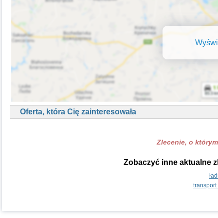
Wyświe
Oferta, która Cię zainteresowała
Zlecenie, o którym
Zobaczyć inne aktualne z
ład
transpor