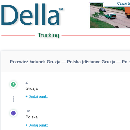
Czwart
Przewieź ładunek Gruzja — Polska (distance Gruzja — Pol
Z
A
+
Dodaj punkt
Do
B
+
Dodaj punkt