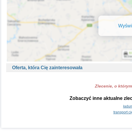
Wyświe
Oferta, która Cię zainteresowała
Zlecenie, o którym
Zobaczyć inne aktualne zle
ładun
transport c