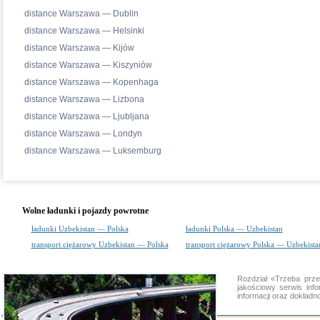
distance Warszawa — Dublin
distance Warszawa — Helsinki
distance Warszawa — Kijów
distance Warszawa — Kiszyniów
distance Warszawa — Kopenhaga
distance Warszawa — Lizbona
distance Warszawa — Ljubljana
distance Warszawa — Londyn
distance Warszawa — Luksemburg
Wolne ładunki i pojazdy powrotne
ładunki Uzbekistan — Polska
ładunki Polska — Uzbekistan
transport ciężarowy Uzbekistan — Polska
transport ciężarowy Polska — Uzbekista
Rozdział «Trzeba prz
jakościowy serwis in
informacji oraz dokład