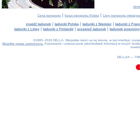
stro
|
|
Cena transportu
Koszt transportu Polska
Ceny transportu między
|
|
|
znajdź ładunek
ładunki Polska
ładunki z Niemiec
ładunki z Franc
|
|
|
ładunki z Litwy
ładunki z Finlandii
przewieź ładunek
ładunek powrotny
©1995–2026 DELLA. Wszystkie treści na tej stronie, w tym interfejs i roz
Wszelkie prawa zastrzeżone.
Kopiowanie i umieszczanie jakichkolwiek informacji w innych śro
towaro
0.37(aws2)
090826-00:24:02
DELLA® —
TW