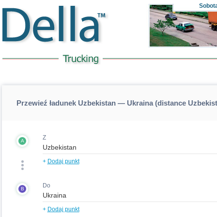
Sobot
Przewieź ładunek Uzbekistan — Ukraina (distance Uzbekis
Z
A
+
Dodaj punkt
Do
B
+
Dodaj punkt