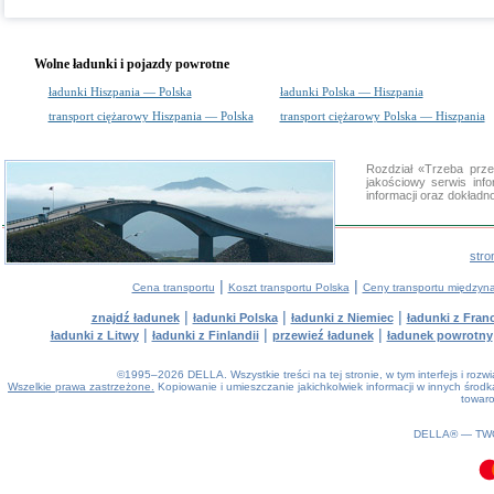
Wolne ładunki i pojazdy powrotne
ładunki Hiszpania — Polska
ładunki Polska — Hiszpania
transport ciężarowy Hiszpania — Polska
transport ciężarowy Polska — Hiszpania
Rozdział «Trzeba prz
jakościowy serwis in
informacji oraz dokład
stro
|
|
Cena transportu
Koszt transportu Polska
Ceny transportu między
|
|
|
znajdź ładunek
ładunki Polska
ładunki z Niemiec
ładunki z Franc
|
|
|
ładunki z Litwy
ładunki z Finlandii
przewieź ładunek
ładunek powrotny
©1995–2026 DELLA. Wszystkie treści na tej stronie, w tym interfejs i roz
Wszelkie prawa zastrzeżone.
Kopiowanie i umieszczanie jakichkolwiek informacji w innych śro
towaro
0.14(aws3)
070826-15:38:39
DELLA® —
TW