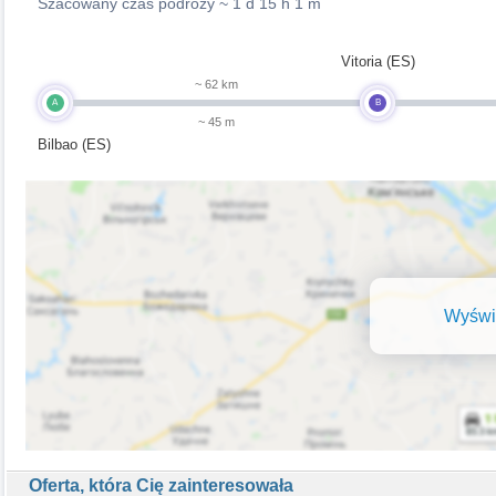
Szacowany czas podróży ~
1 d 15 h 1 m
Vitoria (ES)
~ 62 km
A
B
~ 45 m
Bilbao (ES)
Wyświe
Oferta, która Cię zainteresowała