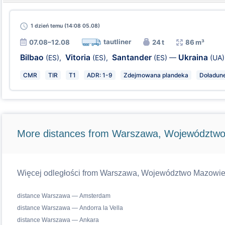
1 dzień
temu (14:08 05.08)
tautliner
07.08–12.08
24 t
86 m³
Bilbao
Vitoria
Santander
Ukraina
(ES)
,
(ES)
,
(ES)
—
(UA)
CMR
TIR
T1
ADR: 1-9
Zdejmowana plandeka
Doładun
More distances from Warszawa, Województwo
Więcej odległości from Warszawa, Województwo Mazowiecki
distance Warszawa — Amsterdam
distance Warszawa — Andorra la Vella
distance Warszawa — Ankara