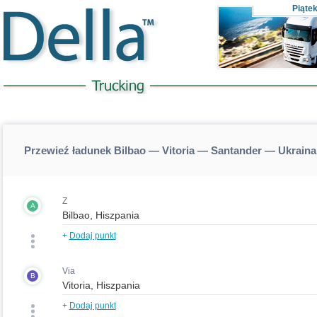
Piąte
Przewieź ładunek Bilbao — Vitoria — Santander — Ukraina,
Z
A
+
Dodaj punkt
Via
B
+
Dodaj punkt