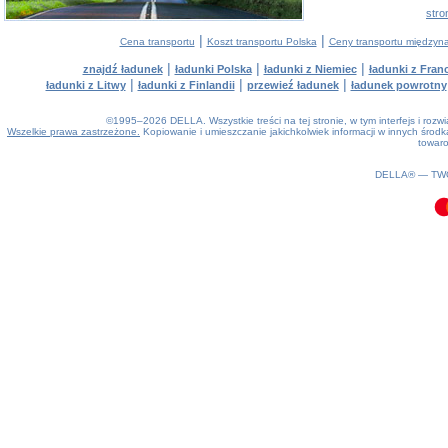
stro
|
|
Cena transportu
Koszt transportu Polska
Ceny transportu między
|
|
|
znajdź ładunek
ładunki Polska
ładunki z Niemiec
ładunki z Franc
|
|
|
ładunki z Litwy
ładunki z Finlandii
przewieź ładunek
ładunek powrotny
©1995–2026 DELLA. Wszystkie treści na tej stronie, w tym interfejs i roz
Wszelkie prawa zastrzeżone.
Kopiowanie i umieszczanie jakichkolwiek informacji w innych śro
towaro
0.11(aws3)
070826-02:22:02
DELLA® —
TW