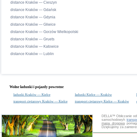
distance Kraków — Cieszyn
distance Kraków — Gdańsk
distance Kraków — Gdynia
distance Kraków — Gliwice
distance Kraków — Gorzów Wielkopolski
distance Kraków — Gruets
distance Kraków — Katowice
distance Kraków — Lublin
Wolne ładunki i pojazdy powrotne
ładunki Kraków — Kielce
ładunki Kielce — Kraków
transport ciężarowy Kraków — Kielce
transport ciężarowy Kielce — Kraków
DELLA™
Obliczanie od
samochodowyh
transp
mapa drogowa
pomaga 
Dziękujemy za zainter