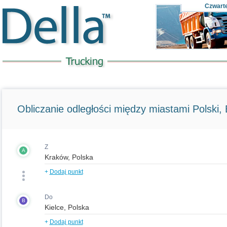
Czwart
Obliczanie odległości między miastami Polski, E
Z
A
+
Dodaj punkt
Do
B
+
Dodaj punkt