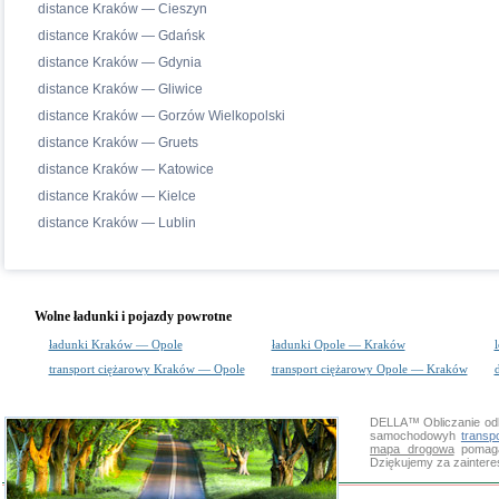
distance Kraków — Cieszyn
distance Kraków — Gdańsk
distance Kraków — Gdynia
distance Kraków — Gliwice
distance Kraków — Gorzów Wielkopolski
distance Kraków — Gruets
distance Kraków — Katowice
distance Kraków — Kielce
distance Kraków — Lublin
Wolne ładunki i pojazdy powrotne
ładunki Kraków — Opole
ładunki Opole — Kraków
transport ciężarowy Kraków — Opole
transport ciężarowy Opole — Kraków
d
DELLA™
Obliczanie od
samochodowyh
transp
mapa drogowa
pomaga 
Dziękujemy za zainter