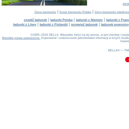
stro
|
|
Cena transportu
Koszt transportu Polska
Ceny transportu między
|
|
|
znajdź ładunek
ładunki Polska
ładunki z Niemiec
ładunki z Franc
|
|
|
ładunki z Litwy
ładunki z Finlandii
przewieź ładunek
ładunek powrotny
©1995–2026 DELLA. Wszystkie treści na tej stronie, w tym interfejs i roz
Wszelkie prawa zastrzeżone.
Kopiowanie i umieszczanie jakichkolwiek informacji w innych śro
towaro
0.12(aws2)
100826-22:11:41
DELLA® —
TW