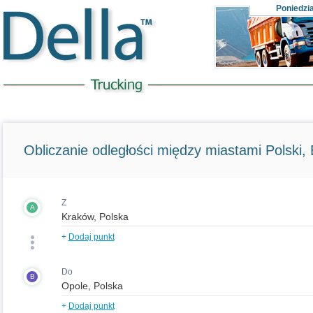
Poniedzi
Obliczanie odległości między miastami Polski, E
Z
A
+
Dodaj punkt
Do
B
+
Dodaj punkt