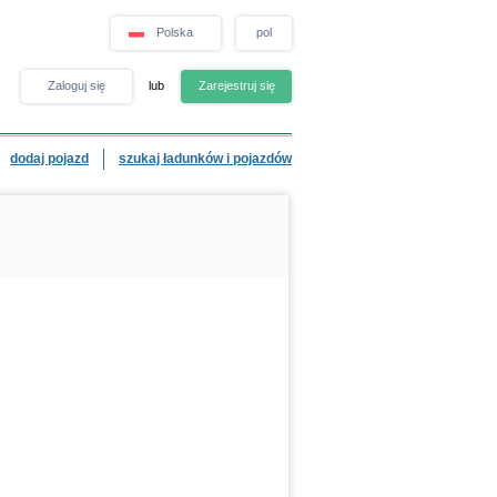
Polska
pol
Zaloguj się
lub
Zarejestruj się
dodaj pojazd
szukaj ładunków i pojazdów