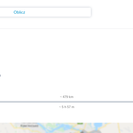
Oblicz
m
~ 479 km
~ 5 h 57 m