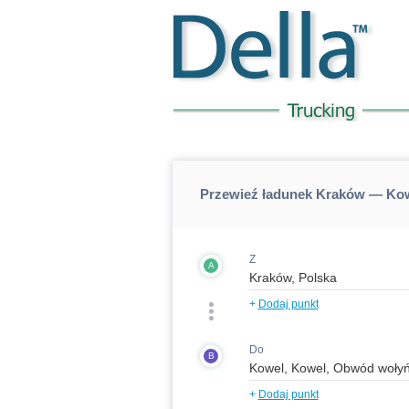
Przewieź ładunek Kraków — Kow
Z
A
+
Dodaj punkt
Do
B
+
Dodaj punkt