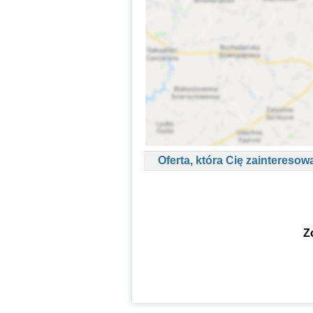
Oferta, która Cię zainteresow
Z