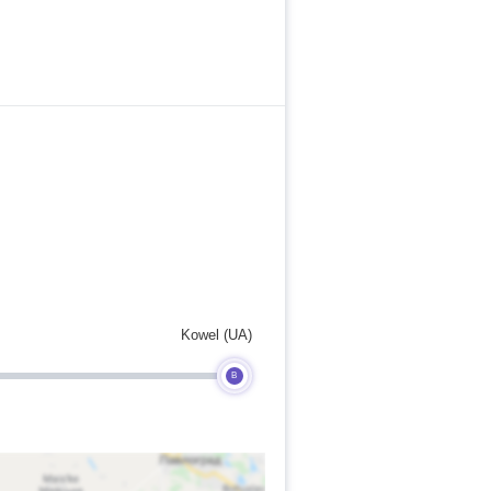
Kowel (UA)
B