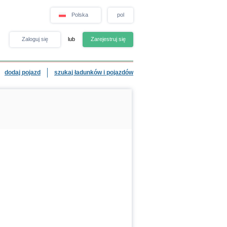
Polska
pol
Zaloguj się
lub
Zarejestruj się
dodaj pojazd
szukaj ładunków i pojazdów