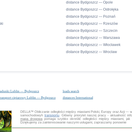
distance Bydgoszcz — Opole
distance Bydgoszcz — Ostrołęka
distance Bydgoszcz — Poznań
ki
distance Bydgoszcz — Rzeszów
distance Bydgoszcz — Szczecin
distance Bydgoszcz — Warszawa
distance Bydgoszcz — Włocławek
distance Bydgoszcz — Wrocław
ładunki Lublin — Bydgoszcz
loads search
transport ciężarowy Lublin — Bydgoszcz
distances International
DELLA™
Obliczanie odległości
między miastami Polski, Europy oraz Azji — w
samochodowyh
transportu
. Główny priorytet naszej pracy - aktualność inf
mapa drogowa
pomaga szybko określić odległości między miastami, jak
Dziękujemy za zainteresowanie naszymi usługami, zapraszamy ponownie