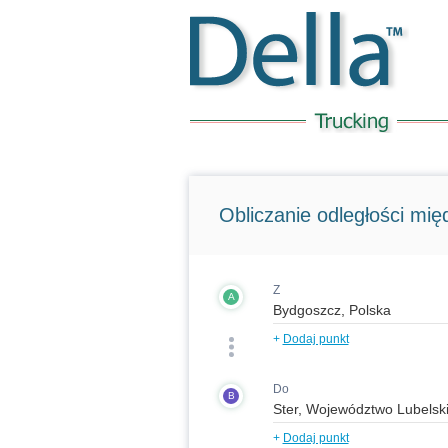
Obliczanie odległości międ
Z
A
+
Dodaj punkt
Do
B
+
Dodaj punkt