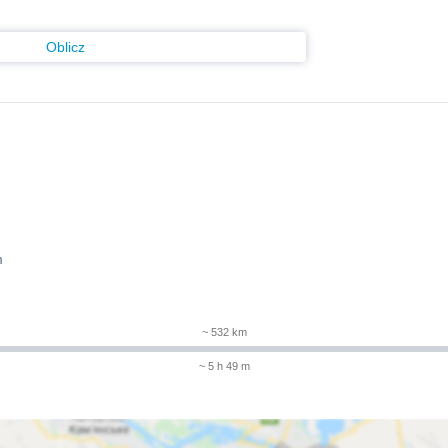
Oblicz
m
~ 532 km
~ 5 h 49 m