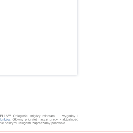
. DELLA™
Odległości między miastami
— wygodny i
dunków
. Główny priorytet naszej pracy - aktualność
wanie naszymi usługami, zapraszamy ponownie