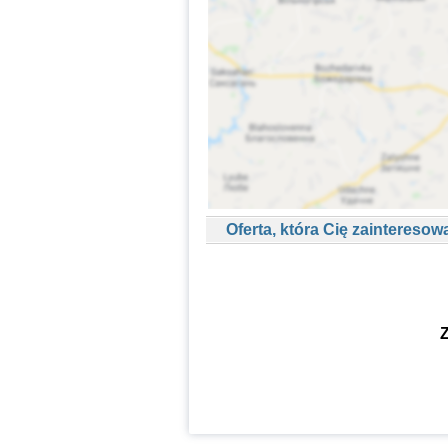
Oferta, która Cię zainteresow
Z