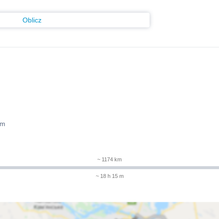
Oblicz
 m
~ 1174 km
~ 18 h 15 m