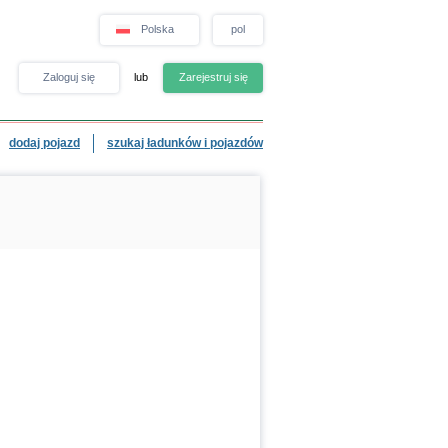
Polska
pol
Zaloguj się
lub
Zarejestruj się
dodaj pojazd
szukaj ładunków i pojazdów