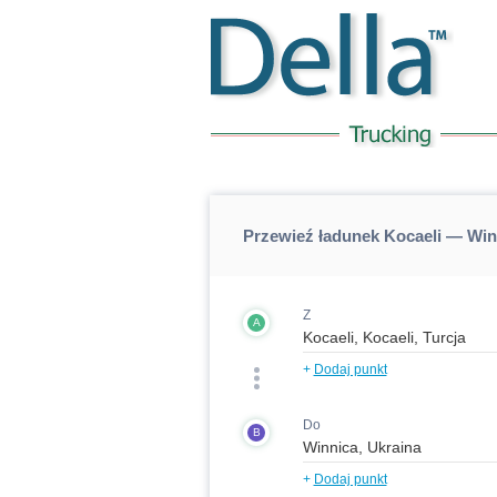
Przewieź ładunek Kocaeli — Win
Z
A
+
Dodaj punkt
Do
B
+
Dodaj punkt