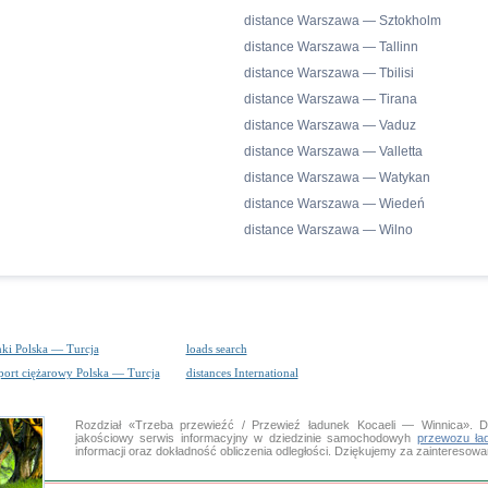
distance Warszawa — Sztokholm
distance Warszawa — Tallinn
distance Warszawa — Tbilisi
distance Warszawa — Tirana
distance Warszawa — Vaduz
distance Warszawa — Valletta
distance Warszawa — Watykan
distance Warszawa — Wiedeń
distance Warszawa — Wilno
nki Polska — Turcja
loads search
port ciężarowy Polska — Turcja
distances International
Rozdział «Trzeba przewieźć / Przewieź ładunek Kocaeli — Winnica»
jakościowy serwis informacyjny w dziedzinie samochodowyh
przewozu ła
informacji oraz dokładność obliczenia odległości. Dziękujemy za zaintereso