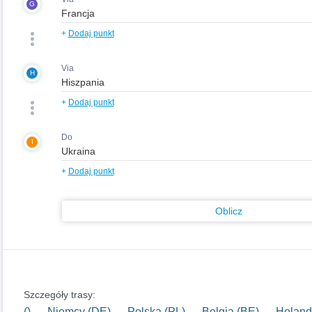
G
+
Dodaj punkt
Via
H
+
Dodaj punkt
Do
I
+
Dodaj punkt
Oblicz
Szczegóły trasy:
() — Niemcy (DE) — Polska (PL) — Belgia (BE) — Holand