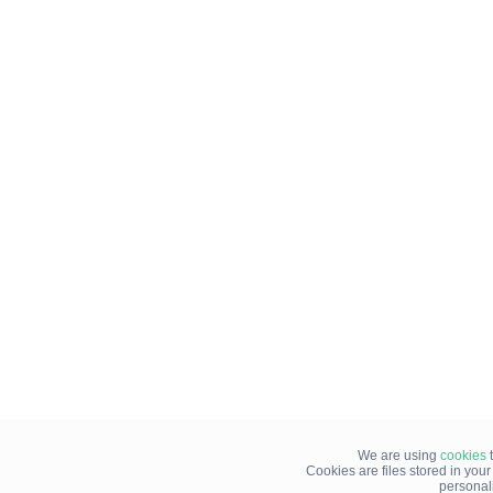
We are using
cookies
t
Cookies are files stored in you
personal