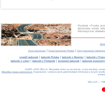
Rozdział «Trzeba pr
jakościowy serwis in
informacji oraz dokład
stro
|
|
Cena transportu
Koszt transportu Polska
Ceny transportu między
|
|
|
znajdź ładunek
ładunki Polska
ładunki z Niemiec
ładunki z Franc
|
|
|
ładunki z Litwy
ładunki z Finlandii
przewieź ładunek
ładunek powrotny
©1995–2026 DELLA. Wszystkie treści na tej stronie, w tym interfejs i roz
Wszelkie prawa zastrzeżone.
Kopiowanie i umieszczanie jakichkolwiek informacji w innych śro
towaro
0.21(aws3)
070826-08:37:29
DELLA® —
TW