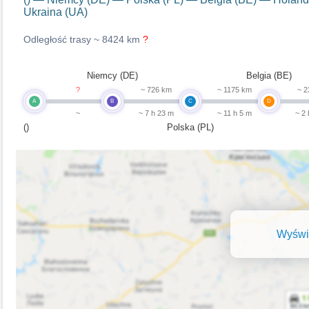
Ukraina (UA)
Odległość trasy ~
8424 km
?
Niemcy (DE)
Belgia (BE)
?
~ 726 km
~ 1175 km
~ 2
A
B
C
D
~
~ 7 h 23 m
~ 11 h 5 m
~ 2
()
Polska (PL)
Wyświe