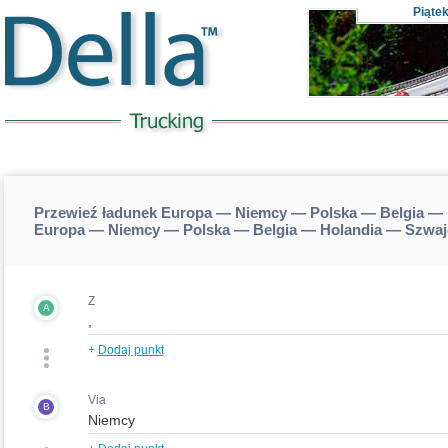
Piąte
Przewieź ładunek Europa — Niemcy — Polska — Belgia — H
Europa — Niemcy — Polska — Belgia — Holandia — Szwajc
Z
A
+
Dodaj punkt
Via
B