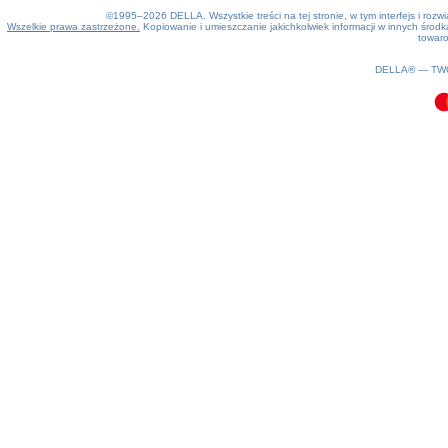
©1995–2026 DELLA. Wszystkie treści na tej stronie, w tym interfejs i roz
Wszelkie prawa zastrzeżone.
Kopiowanie i umieszczanie jakichkolwiek informacji w innych śro
towaro
0.1(aws4)
080826-04:29:30
DELLA® —
TW