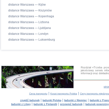
distance Warszawa — Kijów
distance Warszawa — Kiszyniów
distance Warszawa — Kopenhaga
distance Warszawa — Lizbona
distance Warszawa — Ljubljana
distance Warszawa — Londyn
distance Warszawa — Luksemburg
Rozdział «Trzeba pr
jakościowy serwis in
informacji oraz dokład
stro
|
|
Cena transportu
Koszt transportu Polska
Ceny transportu między
|
|
|
znajdź ładunek
ładunki Polska
ładunki z Niemiec
ładunki z Franc
|
|
|
ładunki z Litwy
ładunki z Finlandii
przewieź ładunek
ładunek powrotny