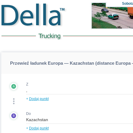
Sobot
Przewieź ładunek Europa — Kazachstan (distance Europa
Z
A
+
Dodaj punkt
Do
B
+
Dodaj punkt