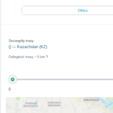
Oblicz
Szczegóły trasy:
() — Kazachstan (KZ)
Odległość trasy ~
0 km
?
A
()