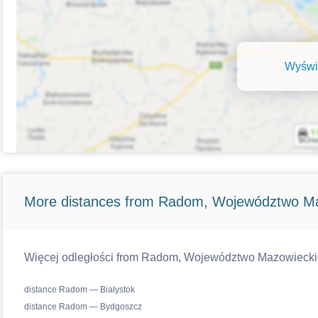
Wyświe
More distances from Radom, Województwo Ma
Więcej odległości from Radom, Województwo Mazowieckie w
distance Radom — Białystok
distance Radom — Bydgoszcz