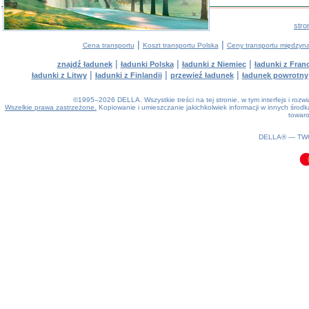
stro
|
|
Cena transportu
Koszt transportu Polska
Ceny transportu między
|
|
|
znajdź ładunek
ładunki Polska
ładunki z Niemiec
ładunki z Franc
|
|
|
ładunki z Litwy
ładunki z Finlandii
przewieź ładunek
ładunek powrotny
©1995–2026 DELLA. Wszystkie treści na tej stronie, w tym interfejs i roz
Wszelkie prawa zastrzeżone.
Kopiowanie i umieszczanie jakichkolwiek informacji w innych śro
towaro
0.1(aws3)
090826-19:04:37
DELLA® —
TW