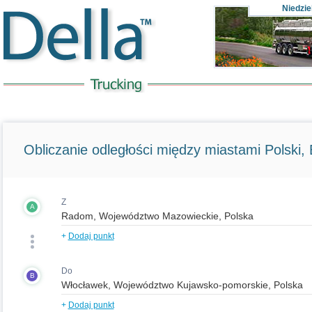
Niedzie
Obliczanie odległości między miastami Polski, E
Z
A
+
Dodaj punkt
Do
B
+
Dodaj punkt