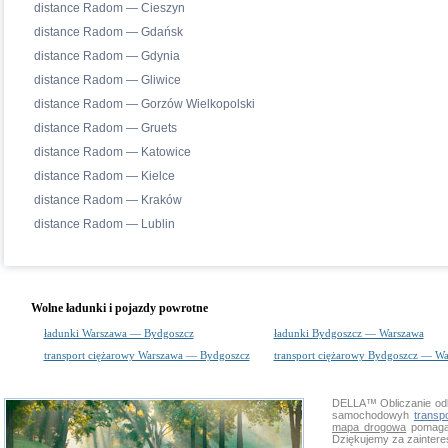
distance Radom — Cieszyn
distance Radom — Gdańsk
distance Radom — Gdynia
distance Radom — Gliwice
distance Radom — Gorzów Wielkopolski
distance Radom — Gruets
distance Radom — Katowice
distance Radom — Kielce
distance Radom — Kraków
distance Radom — Lublin
Wolne ładunki i pojazdy powrotne
ładunki Warszawa — Bydgoszcz
ładunki Bydgoszcz — Warszawa
transport ciężarowy Warszawa — Bydgoszcz
transport ciężarowy Bydgoszcz — W
DELLA™
Obliczanie od
samochodowyh
transp
mapa drogowa
pomaga 
Dziękujemy za zainter