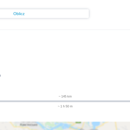
Oblicz
m
~ 145 km
~ 1 h 50 m