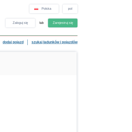
Polska
pol
Zaloguj się
lub
Zarejestruj się
dodaj pojazd
szukaj ładunków i pojazdów