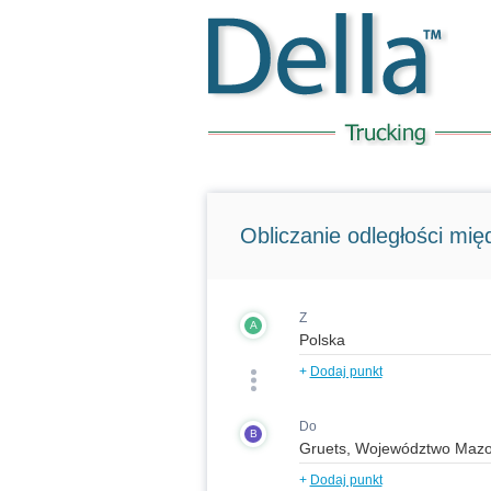
Obliczanie odległości międ
Z
A
+
Dodaj punkt
Do
B
+
Dodaj punkt