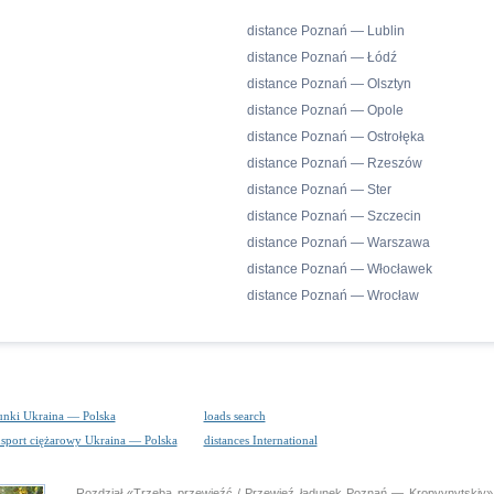
distance Poznań — Lublin
distance Poznań — Łódź
distance Poznań — Olsztyn
distance Poznań — Opole
distance Poznań — Ostrołęka
distance Poznań — Rzeszów
distance Poznań — Ster
distance Poznań — Szczecin
distance Poznań — Warszawa
distance Poznań — Włocławek
distance Poznań — Wrocław
unki Ukraina — Polska
loads search
nsport ciężarowy Ukraina — Polska
distances International
Rozdział «Trzeba przewieźć / Przewieź ładunek Poznań — Kropyvnytski