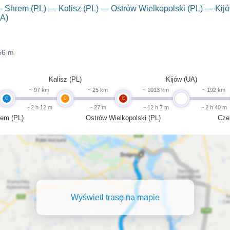
 Shrem (PL) — Kalisz (PL) — Ostrów Wielkopolski (PL) — Ki
UA)
56 m
Kalisz (PL)
Kijów (UA)
~ 97 km
~ 25 km
~ 1013 km
~ 192 km
C
D
E
undefined
~ 2 h 12 m
~ 27 m
~ 12 h 7 m
~ 2 h 40 m
rem (PL)
Ostrów Wielkopolski (PL)
Cze
Wyświetl trasę na mapie