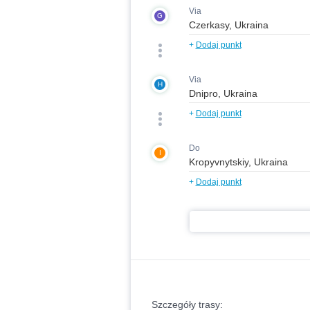
Via
G
+
Dodaj punkt
Via
H
+
Dodaj punkt
Do
I
+
Dodaj punkt
Szczegóły trasy: