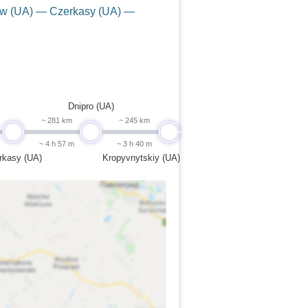
jów (UA) — Czerkasy (UA) —
Dnipro (UA)
~ 281 km
~ 245 km
undefined
undefined
undefined
~ 4 h 57 m
~ 3 h 40 m
rkasy (UA)
Kropyvnytskiy (UA)