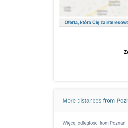
Oferta, która Cię zainteresow
Z
More distances from Poz
Więcej odległości from Poznań, 