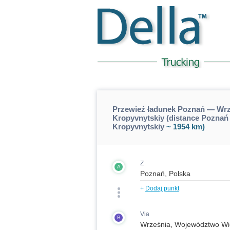
Przewieź ładunek Poznań — Wrz
Kropyvnytskiy (distance Pozna
Kropyvnytskiy
~ 1954 km)
Z
A
+
Dodaj punkt
Via
B