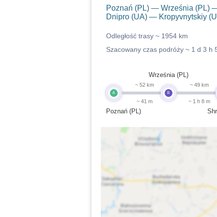
Poznań (PL) — Września (PL) —
Dnipro (UA) — Kropyvnytskiy (
Odległość trasy ~
1954 km
Szacowany czas podróży ~
1 d 3 h 
Września (PL)
~ 52 km
~ 49 km
A
B
~ 41 m
~ 1 h 8 m
Poznań (PL)
Sh