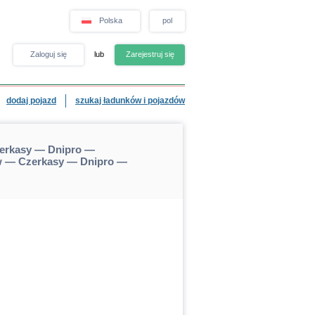
Polska
pol
Zaloguj się
lub
Zarejestruj się
dodaj pojazd
szukaj ładunków i pojazdów
zerkasy — Dnipro —
ów — Czerkasy — Dnipro —