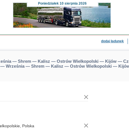
Poniedziałek
10 sierpnia 2026
dodaj ładunek
eśnia — Shrem — Kalisz — Ostrów Wielkopolski — Kijów — C
ń — Września — Shrem — Kalisz — Ostrów Wielkopolski — Kij