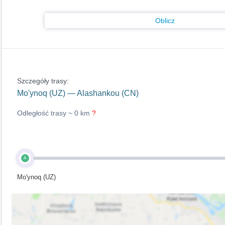
Oblicz
Szczegóły trasy:
Mo'ynoq (UZ) — Alashankou (CN)
Odległość trasy ~
0 km
?
A
Mo'ynoq (UZ)