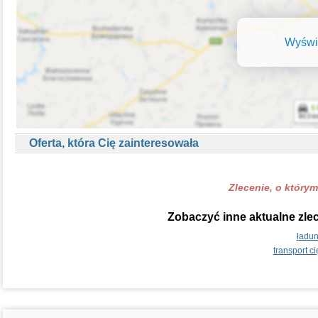
Wyświe
Oferta, która Cię zainteresowała
Zlecenie, o którym
Zobaczyć inne aktualne zle
ładun
transport c