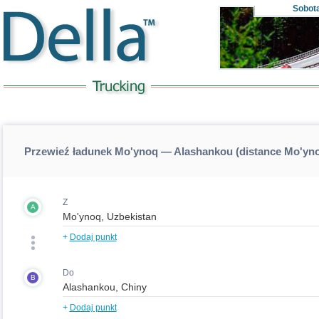
Sobot
Przewieź ładunek Mo'ynoq — Alashankou (distance Mo'yn
Z
A
+
Dodaj punkt
Do
B
+
Dodaj punkt