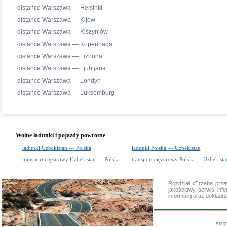
distance Warszawa — Helsinki
distance Warszawa — Kijów
distance Warszawa — Kiszyniów
distance Warszawa — Kopenhaga
distance Warszawa — Lizbona
distance Warszawa — Ljubljana
distance Warszawa — Londyn
distance Warszawa — Luksemburg
Wolne ładunki i pojazdy powrotne
ładunki Uzbekistan — Polska
ładunki Polska — Uzbekistan
transport ciężarowy Uzbekistan — Polska
transport ciężarowy Polska — Uzbekista
Rozdział «Trzeba prz
jakościowy serwis in
informacji oraz dokład
stro