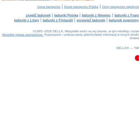
|
|
Cena transportu
Koszt transportu Polska
Ceny transportu między
|
|
|
znajdź ładunek
ładunki Polska
ładunki z Niemiec
ładunki z Franc
|
|
|
ładunki z Litwy
ładunki z Finlandii
przewieź ładunek
ładunek powrotny
©1995–2026 DELLA. Wszystkie treści na tej stronie, w tym interfejs i roz
Wszelkie prawa zastrzeżone.
Kopiowanie i umieszczanie jakichkolwiek informacji w innych śro
towaro
0.13(aws3)
080826-16:35:44
DELLA® —
TW