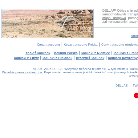
DELLA™
Obliczanie od
samochodowyh
transp
mapa drogowa
pomaga
zainteresowanie naszy
stro
|
|
Cena transportu
Koszt transportu Polska
Ceny transportu między
|
|
|
znajdź ładunek
ładunki Polska
ładunki z Niemiec
ładunki z Franc
|
|
|
ładunki z Litwy
ładunki z Finlandii
przewieź ładunek
ładunek powrotny
©1995–2026 DELLA. Wszystkie treści na tej stronie, w tym interfejs i roz
Wszelkie prawa zastrzeżone.
Kopiowanie i umieszczanie jakichkolwiek informacji w innych śro
towaro
0.07(aws2)
090826-13:15:48
DELLA® —
TW