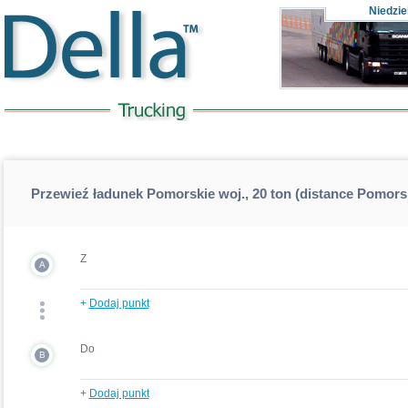
Niedzie
Przewieź ładunek Pomorskie woj., 20 ton (distance Pomorsk
Z
A
+
Dodaj punkt
Do
B
+
Dodaj punkt