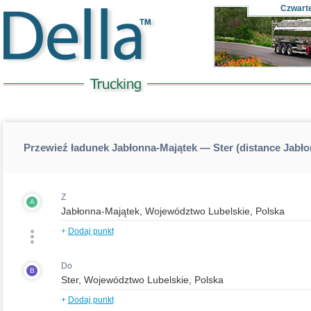
Czwart
Przewieź ładunek Jabłonna-Majątek — Ster (distance Jabł
Z
A
+
Dodaj punkt
Do
B
+
Dodaj punkt