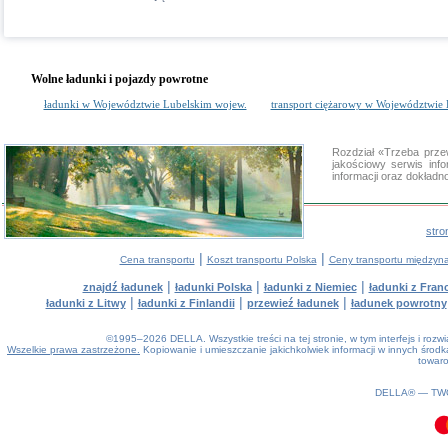
Wolne ładunki i pojazdy powrotne
ładunki w Województwie Lubelskim wojew.
transport ciężarowy w Województwie
Rozdział «Trzeba prz
jakościowy serwis in
informacji oraz dokład
stro
|
|
Cena transportu
Koszt transportu Polska
Ceny transportu między
|
|
|
znajdź ładunek
ładunki Polska
ładunki z Niemiec
ładunki z Franc
|
|
|
ładunki z Litwy
ładunki z Finlandii
przewieź ładunek
ładunek powrotny
©1995–2026 DELLA. Wszystkie treści na tej stronie, w tym interfejs i roz
Wszelkie prawa zastrzeżone.
Kopiowanie i umieszczanie jakichkolwiek informacji w innych śro
towaro
0.17(aws4)
060826-11:29:08
DELLA® —
TW