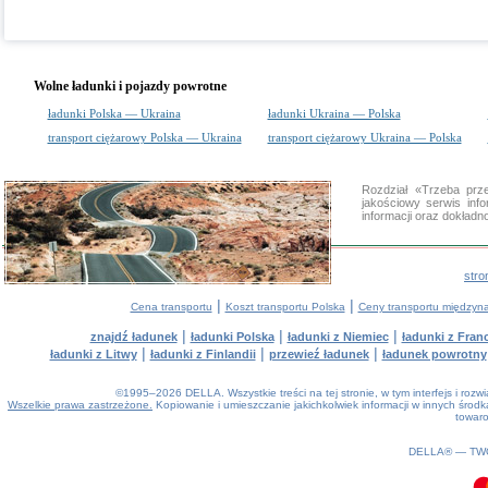
Wolne ładunki i pojazdy powrotne
ładunki Polska — Ukraina
ładunki Ukraina — Polska
transport ciężarowy Polska — Ukraina
transport ciężarowy Ukraina — Polska
Rozdział «Trzeba pr
jakościowy serwis in
informacji oraz dokład
stro
|
|
Cena transportu
Koszt transportu Polska
Ceny transportu między
|
|
|
znajdź ładunek
ładunki Polska
ładunki z Niemiec
ładunki z Franc
|
|
|
ładunki z Litwy
ładunki z Finlandii
przewieź ładunek
ładunek powrotny
©1995–2026 DELLA. Wszystkie treści na tej stronie, w tym interfejs i roz
Wszelkie prawa zastrzeżone.
Kopiowanie i umieszczanie jakichkolwiek informacji w innych śro
towaro
0.1(aws3)
070826-20:36:39
DELLA® —
TW