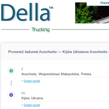
Piąte
Przewieź ładunek Auschwitz — Kijów (distance Auschwitz
Z
A
+
Dodaj punkt
Do
B
+
Dodaj punkt