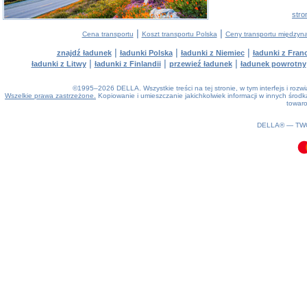
stro
|
|
Cena transportu
Koszt transportu Polska
Ceny transportu między
|
|
|
znajdź ładunek
ładunki Polska
ładunki z Niemiec
ładunki z Franc
|
|
|
ładunki z Litwy
ładunki z Finlandii
przewieź ładunek
ładunek powrotny
©1995–2026 DELLA. Wszystkie treści na tej stronie, w tym interfejs i roz
Wszelkie prawa zastrzeżone.
Kopiowanie i umieszczanie jakichkolwiek informacji w innych śro
towaro
0.16(aws3)
070826-10:59:55
DELLA® —
TW