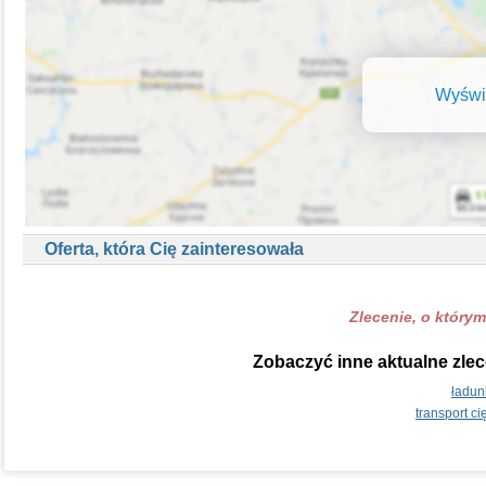
Wyświe
Oferta, która Cię zainteresowała
Zlecenie, o którym
Zobaczyć inne aktualne zle
ładun
transport c