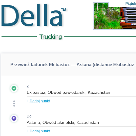
Piąte
Przewieź ładunek Ekibastuz — Astana (distance Ekibastuz
Z
A
+
Dodaj punkt
Do
B
+
Dodaj punkt