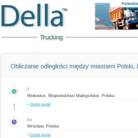
Poniedzi
Obliczanie odległości między miastami Polski, E
Z
A
+
Dodaj punkt
Do
B
+
Dodaj punkt