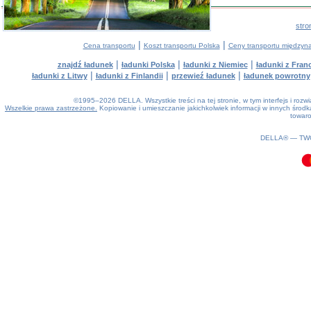
stro
|
|
Cena transportu
Koszt transportu Polska
Ceny transportu między
|
|
|
znajdź ładunek
ładunki Polska
ładunki z Niemiec
ładunki z Franc
|
|
|
ładunki z Litwy
ładunki z Finlandii
przewieź ładunek
ładunek powrotny
©1995–2026 DELLA. Wszystkie treści na tej stronie, w tym interfejs i roz
Wszelkie prawa zastrzeżone.
Kopiowanie i umieszczanie jakichkolwiek informacji w innych śro
towaro
0.09(aws2)
100826-14:17:46
DELLA® —
TW