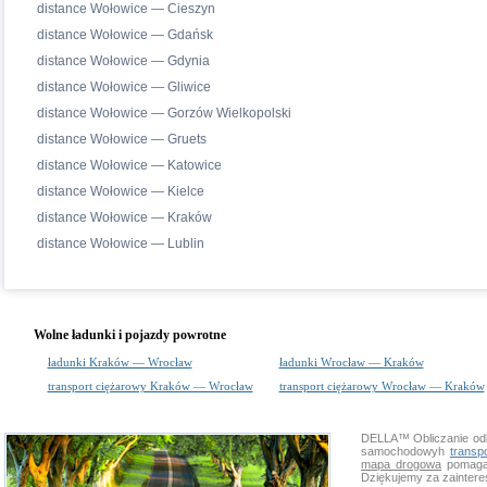
distance Wołowice — Cieszyn
distance Wołowice — Gdańsk
distance Wołowice — Gdynia
distance Wołowice — Gliwice
distance Wołowice — Gorzów Wielkopolski
distance Wołowice — Gruets
distance Wołowice — Katowice
distance Wołowice — Kielce
distance Wołowice — Kraków
distance Wołowice — Lublin
Wolne ładunki i pojazdy powrotne
ładunki Kraków — Wrocław
ładunki Wrocław — Kraków
transport ciężarowy Kraków — Wrocław
transport ciężarowy Wrocław — Kraków
DELLA™
Obliczanie od
samochodowyh
transp
mapa drogowa
pomaga 
Dziękujemy za zainter