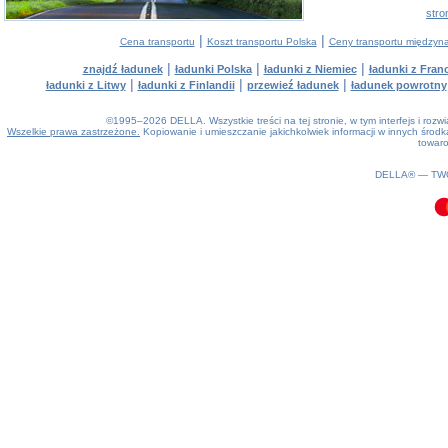
stro
|
|
Cena transportu
Koszt transportu Polska
Ceny transportu między
|
|
|
znajdź ładunek
ładunki Polska
ładunki z Niemiec
ładunki z Franc
|
|
|
ładunki z Litwy
ładunki z Finlandii
przewieź ładunek
ładunek powrotny
©1995–2026 DELLA. Wszystkie treści na tej stronie, w tym interfejs i roz
Wszelkie prawa zastrzeżone.
Kopiowanie i umieszczanie jakichkolwiek informacji w innych śro
towaro
0.11(aws2)
070826-10:03:23
DELLA® —
TW