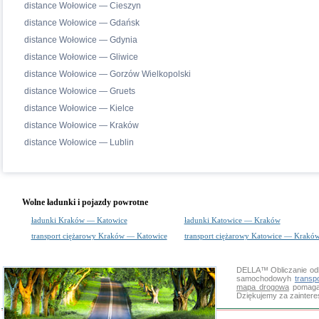
distance Wołowice — Cieszyn
distance Wołowice — Gdańsk
distance Wołowice — Gdynia
distance Wołowice — Gliwice
distance Wołowice — Gorzów Wielkopolski
distance Wołowice — Gruets
distance Wołowice — Kielce
distance Wołowice — Kraków
distance Wołowice — Lublin
Wolne ładunki i pojazdy powrotne
ładunki Kraków — Katowice
ładunki Katowice — Kraków
transport ciężarowy Kraków — Katowice
transport ciężarowy Katowice — Krakó
DELLA™
Obliczanie od
samochodowyh
transp
mapa drogowa
pomaga 
Dziękujemy za zainter