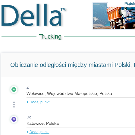
Piąte
Obliczanie odległości między miastami Polski, E
Z
A
+
Dodaj punkt
Do
B
+
Dodaj punkt