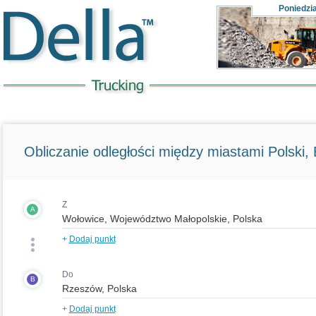
Poniedzi
Obliczanie odległości między miastami Polski, E
Z
A
+
Dodaj punkt
Do
B
+
Dodaj punkt