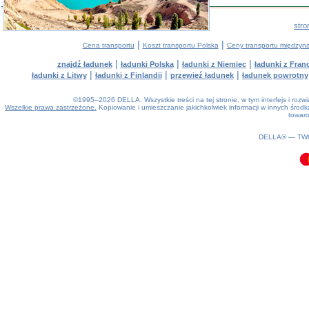
stro
|
|
Cena transportu
Koszt transportu Polska
Ceny transportu między
|
|
|
znajdź ładunek
ładunki Polska
ładunki z Niemiec
ładunki z Franc
|
|
|
ładunki z Litwy
ładunki z Finlandii
przewieź ładunek
ładunek powrotny
©1995–2026 DELLA. Wszystkie treści na tej stronie, w tym interfejs i roz
Wszelkie prawa zastrzeżone.
Kopiowanie i umieszczanie jakichkolwiek informacji w innych śro
towaro
0.13(aws3)
100826-17:55:35
DELLA® —
TW