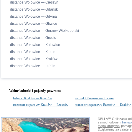
distance Wołowice — Cieszyn
distance Wołowice — Gdańsk
distance Wołowice — Gdynia
distance Wołowice — Gliwice
distance Wołowice — Gorzów Wielkopolski
distance Wołowice — Gruets
distance Wołowice — Katowice
distance Wołowice — Kielce
distance Wołowice — Kraków
distance Wołowice — Lublin
Wolne ładunki i pojazdy powrotne
ładunki Kraków — Rzeszów
ładunki Rzeszów — Kraków
transport ciężarowy Kraków — Rzeszów
transport ciężarowy Rzeszów — Kraków
DELLA™
Obliczanie od
samochodowyh
transp
mapa drogowa
pomaga 
Dziękujemy za zainter