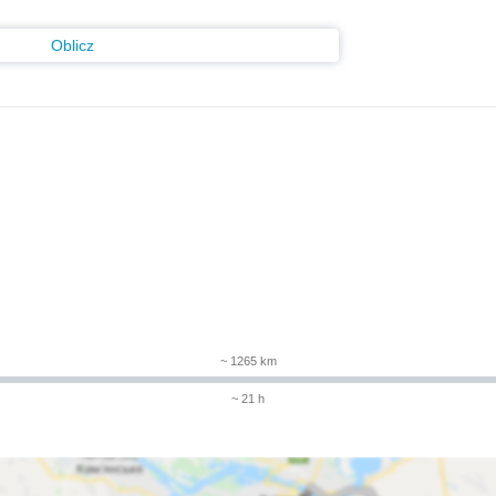
Oblicz
~ 1265 km
~ 21 h