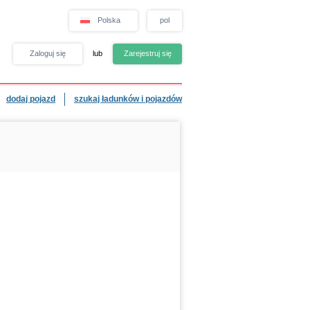
Polska
pol
Zaloguj się
lub
Zarejestruj się
dodaj pojazd
szukaj ładunków i pojazdów