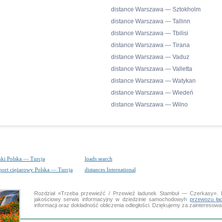
distance Warszawa — Sztokholm
distance Warszawa — Tallinn
distance Warszawa — Tbilisi
distance Warszawa — Tirana
distance Warszawa — Vaduz
distance Warszawa — Valletta
distance Warszawa — Watykan
distance Warszawa — Wiedeń
distance Warszawa — Wilno
nki Polska — Turcja
loads search
port ciężarowy Polska — Turcja
distances International
Rozdział «Trzeba przewieźć / Przewieź ładunek Stambuł — Czerkasy
jakościowy serwis informacyjny w dziedzinie samochodowyh
przewozu ła
informacji oraz dokładność obliczenia odległości. Dziękujemy za zaintereso