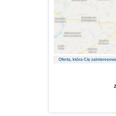
Oferta, która Cię zainteresow
Z