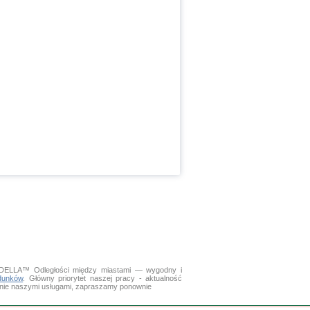
». DELLA™
Odległości między miastami
— wygodny i
dunków
. Główny priorytet naszej pracy - aktualność
wanie naszymi usługami, zapraszamy ponownie