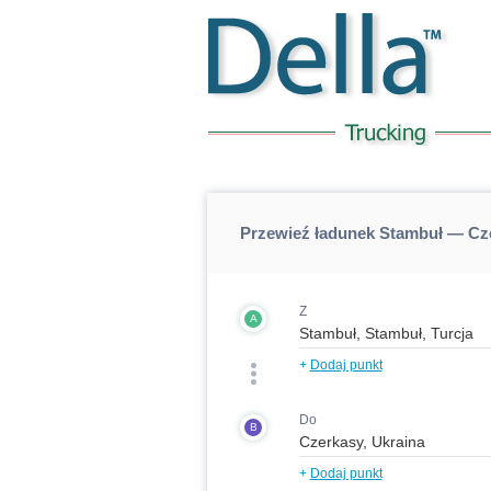
Przewieź ładunek Stambuł — Cz
Z
A
+
Dodaj punkt
Do
B
+
Dodaj punkt