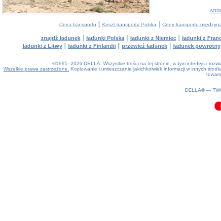
stro
|
|
Cena transportu
Koszt transportu Polska
Ceny transportu między
|
|
|
znajdź ładunek
ładunki Polska
ładunki z Niemiec
ładunki z Franc
|
|
|
ładunki z Litwy
ładunki z Finlandii
przewieź ładunek
ładunek powrotny
©1995–2026 DELLA. Wszystkie treści na tej stronie, w tym interfejs i roz
Wszelkie prawa zastrzeżone.
Kopiowanie i umieszczanie jakichkolwiek informacji w innych śro
towaro
0.1(aws3)
090826-13:22:07
DELLA® —
TW