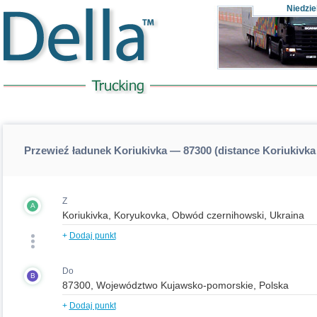
Niedzie
Przewieź ładunek Koriukivka — 87300 (distance Koriukivk
Z
A
+
Dodaj punkt
Do
B
+
Dodaj punkt