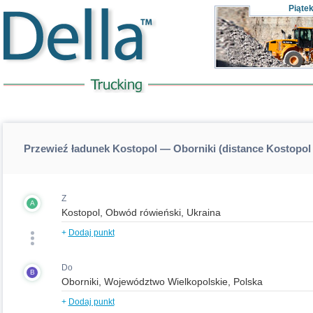
Piąte
Przewieź ładunek Kostopol — Oborniki (distance Kostopol
Z
A
+
Dodaj punkt
Do
B
+
Dodaj punkt