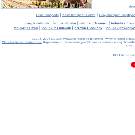
stro
|
|
Cena transportu
Koszt transportu Polska
Ceny transportu między
|
|
|
znajdź ładunek
ładunki Polska
ładunki z Niemiec
ładunki z Franc
|
|
|
ładunki z Litwy
ładunki z Finlandii
przewieź ładunek
ładunek powrotny
©1995–2026 DELLA. Wszystkie treści na tej stronie, w tym interfejs i roz
Wszelkie prawa zastrzeżone.
Kopiowanie i umieszczanie jakichkolwiek informacji w innych śro
towaro
0.1(aws3)
070826-05:38:23
DELLA® —
TW