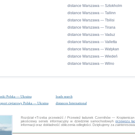
distance Warszawa — Sztokholm
distance Warszawa — Tallinn
distance Warszawa — Tbilisi
distance Warszawa — Tirana
distance Warszawa — Vaduz
distance Warszawa — Valletta
distance Warszawa — Watykan
distance Warszawa — Wiedeń
distance Warszawa — Wilno
unki Polska — Ukraina
loads search
nsport ciężarowy Polska — Ukraina
distances International
Rozdział «Trzeba przewieźć / Przewieź ładunek Czernihów — Kropiwnic
jakościowy serwis informacyjny w dziedzinie samochodowyh
przewozu ła
informacji oraz dokładność obliczenia odległości. Dziękujemy za zaintereso