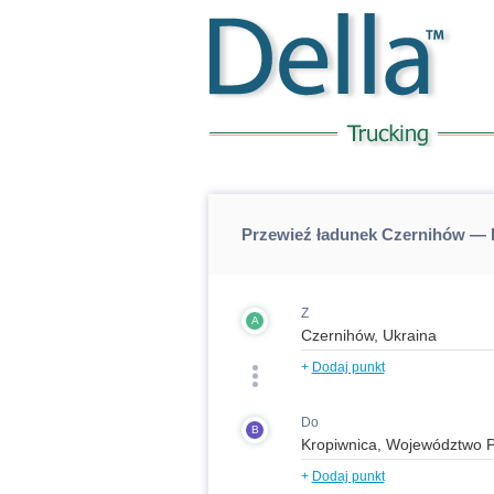
Przewieź ładunek Czernihów — 
Z
A
+
Dodaj punkt
Do
B
+
Dodaj punkt