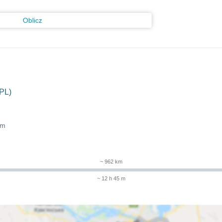
Oblicz
PL)
 m
~ 962 km
~ 12 h 45 m