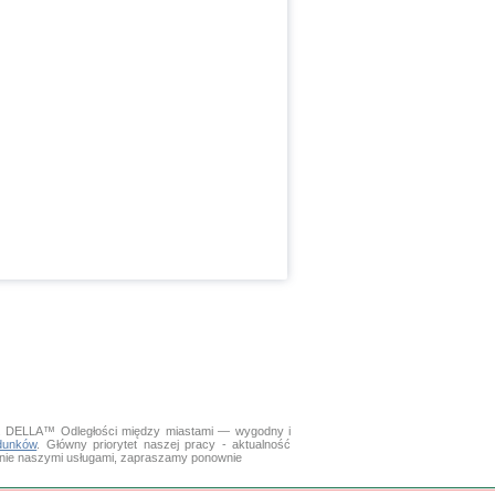
a». DELLA™
Odległości między miastami
— wygodny i
dunków
. Główny priorytet naszej pracy - aktualność
wanie naszymi usługami, zapraszamy ponownie