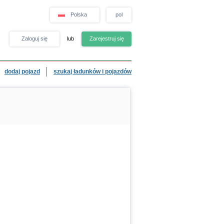
Polska
pol
Zaloguj się
lub
Zarejestruj się
dodaj pojazd
szukaj ładunków i pojazdów