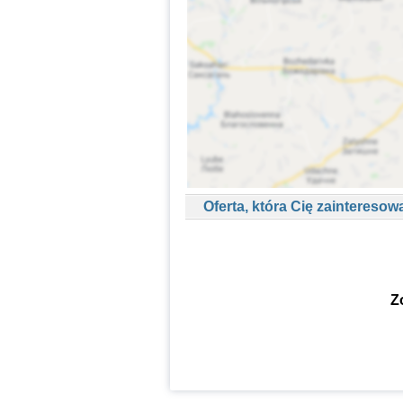
Oferta, która Cię zainteresow
Z