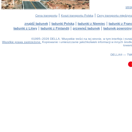
stro
|
|
Cena transportu
Koszt transportu Polska
Ceny transportu między
|
|
|
znajdź ładunek
ładunki Polska
ładunki z Niemiec
ładunki z Franc
|
|
|
ładunki z Litwy
ładunki z Finlandii
przewieź ładunek
ładunek powrotny
©1995–2026 DELLA. Wszystkie treści na tej stronie, w tym interfejs i roz
Wszelkie prawa zastrzeżone.
Kopiowanie i umieszczanie jakichkolwiek informacji w innych śro
towaro
0.11(aws2)
100826-08:56:12
DELLA® —
TW