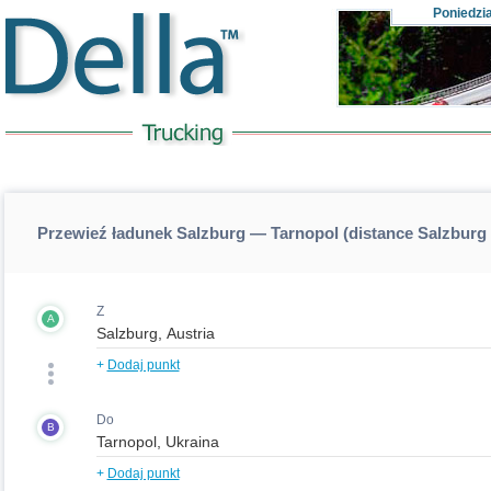
Poniedzi
Przewieź ładunek Salzburg — Tarnopol (distance Salzburg
Z
A
+
Dodaj punkt
Do
B
+
Dodaj punkt