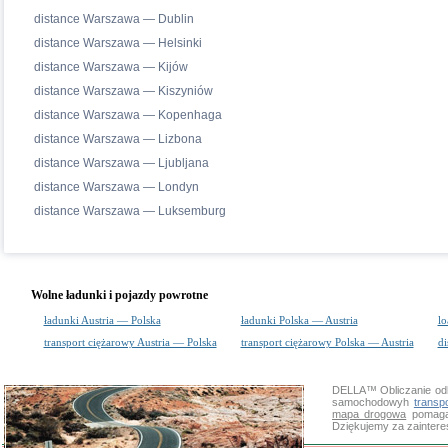
distance Warszawa — Dublin
distance Warszawa — Helsinki
distance Warszawa — Kijów
distance Warszawa — Kiszyniów
distance Warszawa — Kopenhaga
distance Warszawa — Lizbona
distance Warszawa — Ljubljana
distance Warszawa — Londyn
distance Warszawa — Luksemburg
Wolne ładunki i pojazdy powrotne
ładunki Austria — Polska
ładunki Polska — Austria
lo
transport ciężarowy Austria — Polska
transport ciężarowy Polska — Austria
di
DELLA™
Obliczanie od
samochodowyh
transp
mapa drogowa
pomaga 
Dziękujemy za zainter