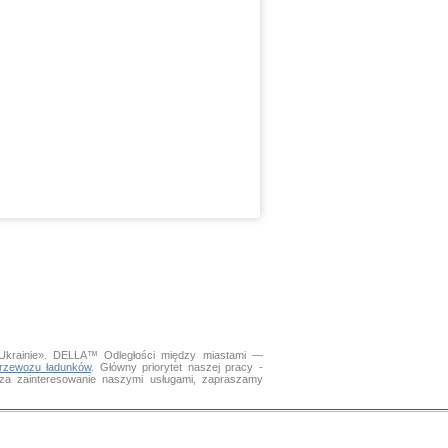
 Ukrainie». DELLA™
Odległości między miastami
—
rzewozu ładunków
. Główny priorytet naszej pracy -
y za zainteresowanie naszymi usługami, zapraszamy