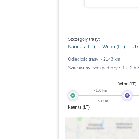
Szczegóły trasy:
Kaunas (LT) — Wilno (LT) — Uk
Odległość trasy ~
2143 km
Szacowany czas podróży ~
1 d 2 h 
Wilno (LT)
~ 106 km
A
B
~ 1 h 17 m
Kaunas (LT)