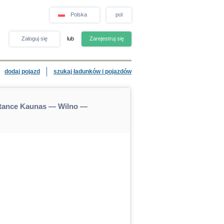
Polska
pol
Zaloguj się
lub
Zarejestruj się
dodaj pojazd
szukaj ładunków i pojazdów
stance Kaunas — Wilno —