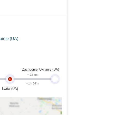
ainie (UA)
Zachodniej Ukrainie (UA)
~ 93 km
E
undefined
~ 1 h 34 m
Lwów (UA)