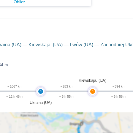
Oblicz
raina (UA) — Kiewskaja. (UA) — Lwów (UA) — Zachodniej Ukr
34 m
Kiewskaja. (UA)
~ 1067 km
~ 283 km
~ 594 km
C
D
~ 12 h 48 m
~ 3 h 55 m
~ 6 h 58 m
Ukraina (UA)