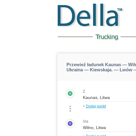
Przewieź ładunek Kaunas — Wil
Ukraina — Kiewskaja. — Lwów —
Z
A
+
Dodaj punkt
Via
B