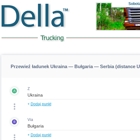
Sobot
Przewieź ładunek Ukraina — Bułgaria — Serbia (distance 
Z
A
+
Dodaj punkt
Via
B
+
Dodaj punkt