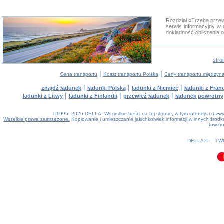
Rozdział «Trzeba prze
serwis informacyjny w
dokładność obliczenia 
stro
|
|
Cena transportu
Koszt transportu Polska
Ceny transportu między
|
|
|
znajdź ładunek
ładunki Polska
ładunki z Niemiec
ładunki z Franc
|
|
|
ładunki z Litwy
ładunki z Finlandii
przewieź ładunek
ładunek powrotny
©1995–2026 DELLA. Wszystkie treści na tej stronie, w tym interfejs i roz
Wszelkie prawa zastrzeżone.
Kopiowanie i umieszczanie jakichkolwiek informacji w innych śro
towaro
0.11(aws3)
080826-22:57:48
DELLA® —
TW