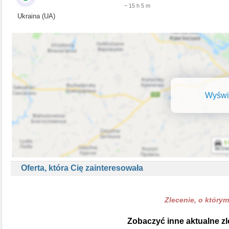
~ 15 h 5 m
Ukraina (UA)
Wyświe
Oferta, która Cię zainteresowała
Zlecenie, o którym
Zobaczyć inne aktualne zl