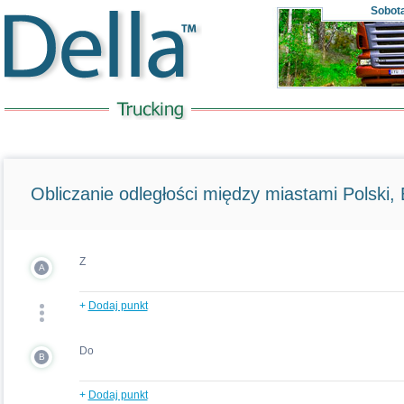
Sobot
Obliczanie odległości między miastami Polski, E
Z
A
+
Dodaj punkt
Do
B
+
Dodaj punkt