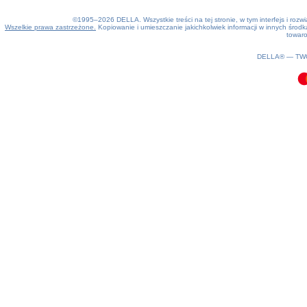
©1995–2026 DELLA. Wszystkie treści na tej stronie, w tym interfejs i roz
Wszelkie prawa zastrzeżone.
Kopiowanie i umieszczanie jakichkolwiek informacji w innych śro
towaro
0.09(aws3)
080826-14:38:45
DELLA® —
TW