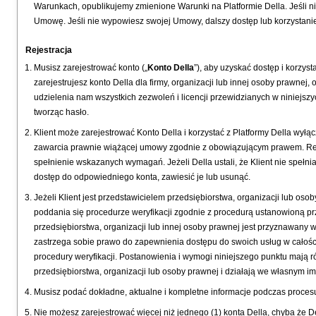
Warunkach, opublikujemy zmienione Warunki na Platformie Della. Jeśli 
Umowę. Jeśli nie wypowiesz swojej Umowy, dalszy dostęp lub korzystani
Rejestracja
Musisz zarejestrować konto („
Konto Della
”), aby uzyskać dostęp i korzyst
zarejestrujesz konto Della dla firmy, organizacji lub innej osoby prawne
udzielenia nam wszystkich zezwoleń i licencji przewidzianych w niniejs
tworząc hasło.
Klient może zarejestrować Konto Della i korzystać z Platformy Della wył
zawarcia prawnie wiążącej umowy zgodnie z obowiązującym prawem. Rejestr
spełnienie wskazanych wymagań. Jeżeli Della ustali, że Klient nie spe
dostęp do odpowiedniego konta, zawiesić je lub usunąć.
Jeżeli Klient jest przedstawicielem przedsiębiorstwa, organizacji lub o
poddania się procedurze weryfikacji zgodnie z procedurą ustanowioną pr
przedsiębiorstwa, organizacji lub innej osoby prawnej jest przyznawany 
zastrzega sobie prawo do zapewnienia dostępu do swoich usług w całośc
procedury weryfikacji. Postanowienia i wymogi niniejszego punktu mają r
przedsiębiorstwa, organizacji lub osoby prawnej i działają we własnym im
Musisz podać dokładne, aktualne i kompletne informacje podczas procesu r
Nie możesz zarejestrować więcej niż jednego (1) konta Della, chyba że D