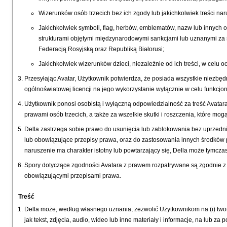
Wizerunków osób trzecich bez ich zgody lub jakichkolwiek treści n
Jakichkolwiek symboli, flag, herbów, emblematów, nazw lub innych 
strukturami objętymi międzynarodowymi sankcjami lub uznanymi za 
Federacją Rosyjską oraz Republiką Białorusi;
Jakichkolwiek wizerunków dzieci, niezależnie od ich treści, w celu 
Przesyłając Avatar, Użytkownik potwierdza, że posiada wszystkie niezbęd
ogólnoświatowej licencji na jego wykorzystanie wyłącznie w celu funkcjon
Użytkownik ponosi osobistą i wyłączną odpowiedzialność za treść Avata
prawami osób trzecich, a także za wszelkie skutki i roszczenia, które mo
Della zastrzega sobie prawo do usunięcia lub zablokowania bez uprzedn
lub obowiązujące przepisy prawa, oraz do zastosowania innych środków 
naruszenie ma charakter istotny lub powtarzający się, Della może tymcz
Spory dotyczące zgodności Avatara z prawem rozpatrywane są zgodnie z 
obowiązującymi przepisami prawa.
Treść
Della może, według własnego uznania, zezwolić Użytkownikom na (i) tworz
jak tekst, zdjęcia, audio, wideo lub inne materiały i informacje, na lub za