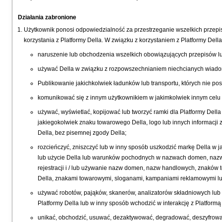
Działania zabronione
Użytkownik ponosi odpowiedzialność za przestrzeganie wszelkich przep
korzystania z Platformy Della. W związku z korzystaniem z Platformy Dell
naruszenie lub obchodzenia wszelkich obowiązujących przepisów lub
używać Della w związku z rozpowszechnianiem niechcianych wiado
Publikowanie jakichkolwiek ładunków lub transportu, których nie po
komunikować się z innym użytkownikiem w jakimkolwiek innym celu n
używać, wyświetlać, kopijować lub tworzyć ramki dla Platformy Dell
jakiegokolwiek znaku towarowego Della, logo lub innych informacji z
Della, bez pisemnej zgody Della;
rozcieńczyć, zniszczyć lub w inny sposób uszkodzić markę Della w ja
lub użycie Della lub warunków pochodnych w nazwach domen, nazwa
rejestracji i / lub używanie nazw domen, nazw handlowych, znaków 
Della, znakami towarowymi, sloganami, kampaniami reklamowymi lu
używać robotów, pająków, skanerów, analizatorów składniowych lub 
Platformy Della lub w inny sposób wchodzić w interakcję z Platform
unikać, obchodzić, usuwać, dezaktywować, degradować, deszyfrowa