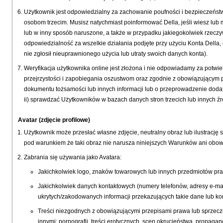
Użytkownik jest odpowiedzialny za zachowanie poufności i bezpieczeńst
osobom trzecim. Musisz natychmiast poinformować Della, jeśli wiesz lub
lub w inny sposób naruszone, a także w przypadku jakiegokolwiek rzec
odpowiedzialność za wszelkie działania podjęte przy użyciu Konta Della, c
nie zgłosił nieuprawnionego użycia lub utraty swoich danych konta).
Weryfikacja użytkownika online jest złożona i nie odpowiadamy za potw
przejrzystości i zapobiegania oszustwom oraz zgodnie z obowiązującym p
dokumentu tożsamości lub innych informacji lub o przeprowadzenie dodat
ii) sprawdzać Użytkowników w bazach danych stron trzecich lub innych ź
Avatar (zdjęcie profilowe)
Użytkownik może przesłać własne zdjęcie, neutralny obraz lub ilustrację
pod warunkiem że taki obraz nie narusza niniejszych Warunków ani obo
Zabrania się używania jako Avatara:
Jakichkolwiek logo, znaków towarowych lub innych przedmiotów pra
Jakichkolwiek danych kontaktowych (numery telefonów, adresy e-mail
ukrytych/zakodowanych informacji przekazujących takie dane lub ko
Treści niezgodnych z obowiązującymi przepisami prawa lub sprzecz
innymi: pornografii, treści erotycznych, scen okrucieństwa, propagan