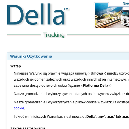
Nie
Warunki Użytkowania
Wstęp
Niniejsze Warunki są prawnie wiążącą umową («
Umowa
») między użytko
wszelkich jej domen zależnych oraz wszelkich innych stron internetowych n
zapewnia dostęp do swoich usług (łącznie «
Platforma Della
»).
Nasze gromadzenie i wykorzystywanie danych osobowych w związku z dos
Nasze gromadzenie i wykorzystywanie plików cookie w związku z dostępe
cookie
.
Ilekroć w niniejszych Warunkach jest mowa o „
Della
”, „
my
”, „
nas
” lub „
na
Zakres zastosowania