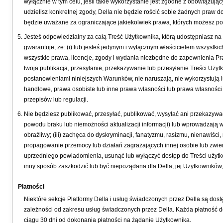
wyłącznie w tym celu, jeśli takie wykorzystanie jest zgodne z obowiązują
udzielisz konkretnej zgody, Della nie będzie rościć sobie żadnych praw 
będzie uważane za ograniczające jakiekolwiek prawa, których możesz pot
Jesteś odpowiedzialny za całą Treść Użytkownika, którą udostępniasz na 
gwarantuje, że: (i) lub jesteś jedynym i wyłącznym właścicielem wszystk
wszystkie prawa, licencje, zgody i wydania niezbędne do zapewnienia Prawa
twoja publikacja, przesyłanie, przekazywanie lub przesyłanie Treści Użytko
postanowieniami niniejszych Warunków, nie naruszają, nie wykorzystują l
handlowe, prawa osobiste lub inne prawa własności lub prawa własności 
przepisów lub regulacji.
Nie będziesz publikować, przesyłać, publikować, wysyłać ani przekazywać
powodu braku lub niemożności aktualizacji informacji) lub wprowadzają w b
obraźliwy; (iii) zachęca do dyskryminacji, fanatyzmu, rasizmu, nienawiści
propagowanie przemocy lub działań zagrażających innej osobie lub zwierz
uprzedniego powiadomienia, usunąć lub wyłączyć dostęp do Treści użytko
inny sposób zaszkodzić lub być niepożądana dla Della, jej Użytkowników, 
Płatności
Niektóre sekcje Platformy Della i usług świadczonych przez Della są dost
zależności od zakresu usług świadczonych przez Della. Każda płatność 
ciągu 30 dni od dokonania płatności na żądanie Użytkownika.