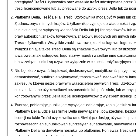
przeglądać Treści Użytkownika oraz wszelkie treści udostępniane przez De
treści licencjonowane lub autoryzowane do użytku przez Della lub za pośr
Platforma Della, Treść Della i Treści Użytkownika mogą być w pełni lu
Zjednoczonych i innych krajów. Użytkownik przyjmuje do wiadomości i zga
intelektualnej, są wyłączną własnością Della lub jej licencjodawców lub 
praw autorskich, znaków towarowych, znaków usługowych ani innych infor
Treści użytkownika. Wszystkie znaki towarowe, znaki usługowe, logo, nazw
związku z nią, a także Treści Della są znakami towarowymi lub zastrzeż
towarowe, znaki usługowe, logo, nazwy marek i wszelkie inne oznaczenia
lub w związku z nimi są używane wyłącznie w celach identyfikacyjnych i 
Nie będziesz używać, kopiować, dostosowywać, modyfikować, przygotowy
demonstrować, publicznie wykonywać, transmitować, nadawać lub w inny sp
zakresu, w którym jesteś prawnym właścicielem pewnych Treści Użytkown
nie są udzielane użytkownikowi bezpośrednio lub pośrednio, lub w inny 
kontrolowanymi przez Della lub jej licencjodawców, z wyjątkiem licencji
Tworząc, pobierając, publikując, wysyłając, odbierając, zapisując lub w 
Platformy Della, udzielasz firmie Della niewyłącznej, powszechnej, bezpła
licencji na takie Treści użytkownika umożliwiające dostęp, używanie, 
rozpowszechnianie, publikowanie, przesyłanie, nadawanie, nadawanie i u
Platformy Della na dowolnym nośniku lub platformie. Ponieważ Treść uż