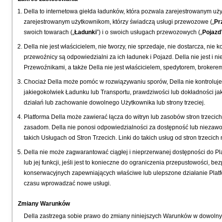
Della to internetowa giełda ładunków, która pozwala zarejestrowanym uży
zarejestrowanym użytkownikom, którzy świadczą usługi przewozowe („
Pr
swoich towarach („
Ładunki
”) i o swoich usługach przewozowych („
Pojazd
Della nie jest właścicielem, nie tworzy, nie sprzedaje, nie dostarcza, ni
przewoźnicy są odpowiedzialni za ich ładunek i Pojazd. Della nie jest i
Przewoźnikami, a także Della nie jest właścicielem, spedytorem, broker
Chociaż Della może pomóc w rozwiązywaniu sporów, Della nie kontroluje i
jakiegokolwiek Ładunku lub Transportu, prawdziwości lub dokładności jak
działań lub zachowanie dowolnego Użytkownika lub strony trzeciej.
Platforma Della może zawierać łącza do witryn lub zasobów stron trzecich
zasadom. Della nie ponosi odpowiedzialności za dostępność lub niezawodn
takich Usługach od Stron Trzecich. Linki do takich usług od stron trzecich 
Della nie może zagwarantować ciągłej i nieprzerwanej dostępności do Pla
lub jej funkcji, jeśli jest to konieczne do ograniczenia przepustowości,
konserwacyjnych zapewniających właściwe lub ulepszone działanie Platfo
czasu wprowadzać nowe usługi.
Zmiany Warunków
Della zastrzega sobie prawo do zmiany niniejszych Warunków w dowoln