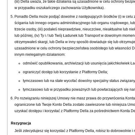
(iii) Della uważa, że takie działania są uzasadnione w celu ochrony bezp
w przypadku oszukańczego zachowania Użytkownika).
Ponadto Della może podjąć dowolne z następujących środków (i) w celu
ścigania lub innego organu administracyjnego lub organu rządowego, lub j
trzecie osoby, (iii) podałeś nieprawdziwe, nieuczciwe, nieaktualne lub ni
lub później, (iv) Ty i / lub Twój Ładunek lub Transport w dowolnym momenc
otrzymywałeś skargi, lub Della w inny sposób dowiaduje się lub otrzymuje 
uzasadnione w celu ochrony bezpieczeństwa osobistego lub własności Del
innym nielegalnym działaniom:
odmówić opublikowania, archiwizacji lub usunięcia jakichkolwiek Ła
ograniczyć dostęp lub korzystanie z Platformy Della;
tymczasowo lub na stałe wycofać dowolny specjalny status związan
tymczasowo lub w przypadku poważnych lub powtarzających się naru
Po rozwiązaniu niniejszej Umowy nie masz prawa do przywrócenia Konta Del
ograniczone lub Twoje Konto Della zostało zawieszone lub niniejsza Um
uzyskać dostępu i korzystać z Platformy Della za pośrednictwem Konta D
Rezygnacja
Jeśli zdecydujesz się korzystać z Platformy Della, robisz to dobrowolnie i 