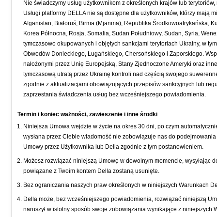
Nie świadczymy usług użytkownikom z określonych krajów lub terytoriów,
Usługi platformy DELLA nie są dostępne dla użytkowników, którzy mają m
Afganistan, Białoruś, Birma (Mjanma), Republika Środkowoafrykańska, Kub
Korea Północna, Rosja, Somalia, Sudan Południowy, Sudan, Syria, Wen
tymczasowo okupowanych i objętych sankcjami terytoriach Ukrainy, w t
Obwodów Donieckiego, Ługańskiego, Chersońskiego i Zaporskiego. Wsp
nałożonymi przez Unię Europejską, Stany Zjednoczone Ameryki oraz inne p
tymczasową utratą przez Ukrainę kontroli nad częścią swojego suwerenneg
zgodnie z aktualizacjami obowiązujących przepisów sankcyjnych lub regu
zaprzestania świadczenia usług bez wcześniejszego powiadomienia.
Termin i koniec ważności, zawieszenie i inne środki
Niniejsza Umowa wejdzie w życie na okres 30 dni, po czym automatycznie
wysłana przez Ciebie wiadomość nie zobowiązuje nas do podejmowania jak
Umowy przez Użytkownika lub Della zgodnie z tym postanowieniem.
Możesz rozwiązać niniejszą Umowę w dowolnym momencie, wysyłając do n
powiązane z Twoim kontem Della zostaną usunięte.
Bez ograniczania naszych praw określonych w niniejszych Warunkach 
Della może, bez wcześniejszego powiadomienia, rozwiązać niniejszą Umowę
naruszył w istotny sposób swoje zobowiązania wynikające z niniejszych W