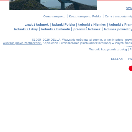
str
|
|
Cena transportu
Koszt transportu Polska
Ceny transportu m
|
|
|
znajdź ładunek
ładunki Polska
ładunki z Niemiec
ładunki z Franc
|
|
|
ładunki z Litwy
ładunki z Finlandii
przewieź ładunek
ładunek powrotn
©1995–2026 DELLA. Wszystkie treści na tej stronie, w tym interfejs i roz
Wszelkie prawa zastrzeżone.
Kopiowanie i umieszczanie jakichkolwiek informacji w innych śr
towaro
Warunki korzystania z usług
|
P
0.05(aws4)
090826-15:35:24
DELLA® —
T