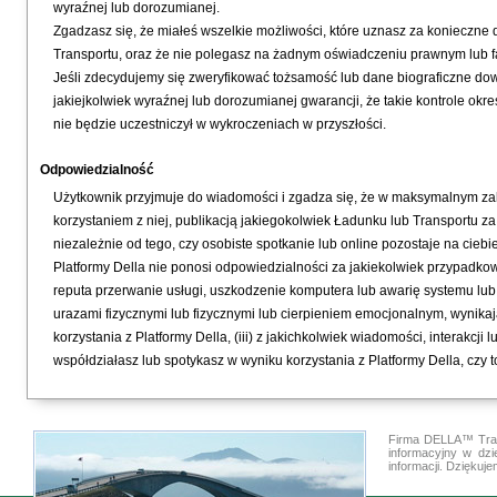
wyraźnej lub dorozumianej.
Zgadzasz się, że miałeś wszelkie możliwości, które uznasz za konieczne
Transportu, oraz że nie polegasz na żadnym oświadczeniu prawnym lub f
Jeśli zdecydujemy się zweryfikować tożsamość lub dane biograficzne d
jakiejkolwiek wyraźnej lub dorozumianej gwarancji, że takie kontrole o
nie będzie uczestniczył w wykroczeniach w przyszłości.
Odpowiedzialność
Użytkownik przyjmuje do wiadomości i zgadza się, że w maksymalnym zak
korzystaniem z niej, publikacją jakiegokolwiek Ładunku lub Transportu z
niezależnie od tego, czy osobiste spotkanie lub online pozostaje na cieb
Platformy Della nie ponosi odpowiedzialności za jakiekolwiek przypadkowe
reputa przerwanie usługi, uszkodzenie komputera lub awarię systemu lu
urazami fizycznymi lub fizycznymi lub cierpieniem emocjonalnym, wynikaj
korzystania z Platformy Della, (iii) z jakichkolwiek wiadomości, interakcj
współdziałasz lub spotykasz w wyniku korzystania z Platformy Della, czy 
Firma DELLA™ Tran
informacyjny w dz
informacji. Dzięku