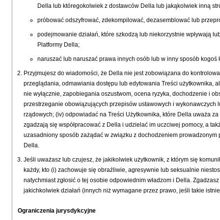
Della lub któregokolwiek z dostawców Della lub jakąkolwiek inną str
próbować odszyfrować, zdekompilować, dezasemblować lub przepro
podejmowanie działań, które szkodzą lub niekorzystnie wpływają lu
Platformy Della;
naruszać lub naruszać prawa innych osób lub w inny sposób kogoś 
Przyjmujesz do wiadomości, że Della nie jest zobowiązana do kontrolowa
przeglądania, odmawiania dostępu lub edytowania Treści użytkownika, ale 
nie wyłącznie, zapobiegania oszustwom, ocena ryzyka, dochodzenie i obsłu
przestrzeganie obowiązujących przepisów ustawowych i wykonawczych l
rządowych; (iv) odpowiadać na Treści Użytkownika, które Della uważa za
zgadzają się współpracować z Della i udzielać im uczciwej pomocy, a takż
uzasadniony sposób zażądać w związku z dochodzeniem prowadzonym prze
Della.
Jeśli uważasz lub czujesz, że jakikolwiek użytkownik, z którym się komunik
każdy, kto (i) zachowuje się obraźliwie, agresywnie lub seksualnie niestos
natychmiast zgłosić o tej osobie odpowiednim władzom i Della. Zgadzas
jakichkolwiek działań (innych niż wymagane przez prawo, jeśli takie istnie
Ograniczenia jurysdykcyjne