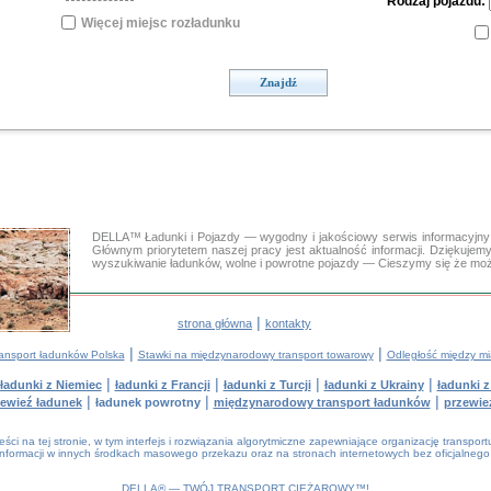
Rodzaj pojazdu:
Więcej miejsc rozładunku
Znajdź
..
DELLA™ Ładunki i Pojazdy — wygodny i jakościowy serwis informacyjny
Głównym priorytetem naszej pracy jest aktualność informacji. Dziękujem
wyszukiwanie ładunków, wolne i powrotne pojazdy — Cieszymy się że m
|
strona główna
kontakty
|
|
ransport ładunków Polska
Stawki na międzynarodowy transport towarowy
Odległość między mi
|
|
|
|
ładunki z Niemiec
ładunki z Francji
ładunki z Turcji
ładunki z Ukrainy
ładunki 
|
|
|
ewieź ładunek
ładunek powrotny
międzynarodowy transport ładunków
przewie
i na tej stronie, w tym interfejs i rozwiązania algorytmiczne zapewniające organizację transpor
informacji w innych środkach masowego przekazu oraz na stronach internetowych bez oficjalnego
DELLA® —
TWÓJ
TRANSPORT CIĘŻAROWY
™!