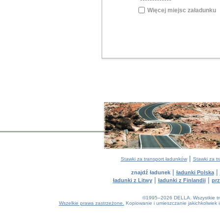
Więcej miejsc załadunku
|
Stawki za transport ładunków
Stawki za t
|
|
znajdź ładunek
ładunki Polska
|
|
ładunki z Litwy
ładunki z Finlandii
prz
©1995–2026 DELLA. Wszystkie treśc
Wszelkie prawa zastrzeżone.
Kopiowanie i umieszczanie jakichkolwiek 
0.04(aws4)
080826-08:35:38