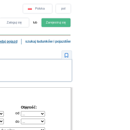
Polska
pol
Zaloguj się
lub
Zarejestruj się
odaj pojazd
szukaj ładunków i pojazdów
Objętość:
od
do