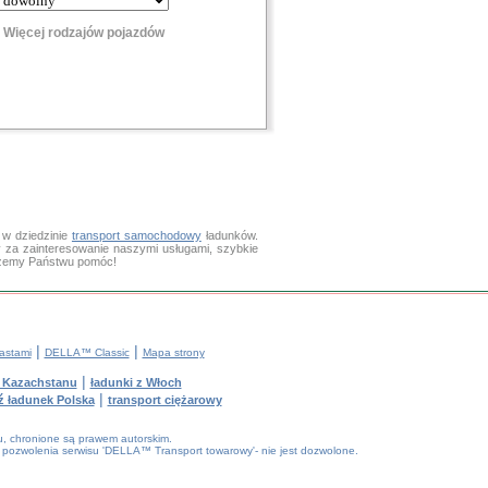
Więcej rodzajów pojazdów
 w dziedzinie
transport samochodowy
ładunków.
y za zainteresowanie naszymi usługami, szybkie
ożemy Państwu pomóc!
|
|
astami
DELLA™ Classic
Mapa strony
|
z Kazachstanu
ładunki z Włoch
|
ź ładunek Polska
transport ciężarowy
tu, chronione są prawem autorskim.
 pozwolenia serwisu 'DELLA™ Transport towarowy'- nie jest dozwolone.