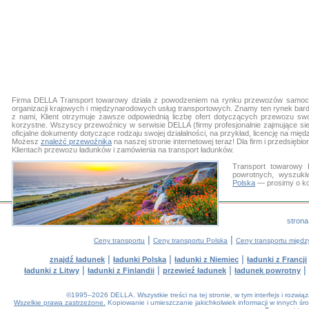
Firma DELLA Transport towarowy działa z powodzeniem na rynku przewozów samocho
organizacji krajowych i międzynarodowych usług transportowych. Znamy ten rynek bard
z nami, Klient otrzymuje zawsze odpowiednią liczbę ofert dotyczących przewozu sw
korzystne. Wszyscy przewoźnicy w serwisie DELLA (firmy profesjonalnie zajmujące si
oficjalne dokumenty dotyczące rodzaju swojej działalności, na przykład, licencję na 
Możesz
znależć przewoźnika
na naszej stronie internetowej teraz! Dla firm i przedsięb
Klientach przewozu ładunków i zamówienia na transport ładunków.
Transport towarowy 
powrotnych, wyszuki
Polska
— prosimy o ko
strona
|
|
Ceny transportu
Ceny transportu Polska
Ceny transportu międ
|
|
|
znajdź ładunek
ładunki Polska
ładunki z Niemiec
ładunki z Francji
|
|
|
|
ładunki z Litwy
ładunki z Finlandii
przewieź ładunek
ładunek powrotny
©1995–2026 DELLA. Wszystkie treści na tej stronie, w tym interfejs i rozwi
Wszelkie prawa zastrzeżone.
Kopiowanie i umieszczanie jakichkolwiek informacji w innych 