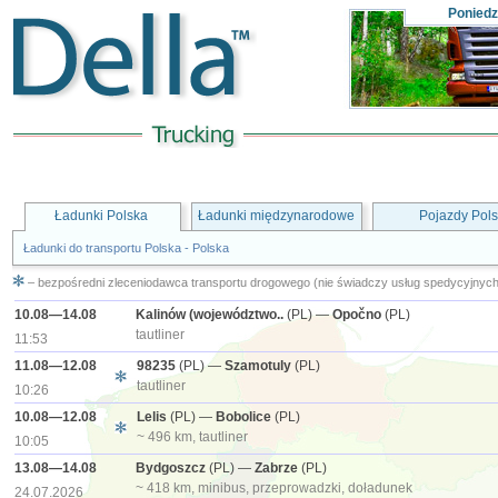
Poniedz
Ładunki Polska
Ładunki międzynarodowe
Pojazdy Pol
Ładunki do transportu Polska - Polska
– bezpośredni zleceniodawca transportu drogowego (nie świadczy usług spedycyjnych
10.08—14.08
Kalinów (województwo..
(PL) —
Opočno
(PL)
tautliner
11:53
11.08—12.08
98235
(PL) —
Szamotuly
(PL)
tautliner
10:26
10.08—12.08
Lelis
(PL) —
Bobolice
(PL)
~ 496 km, tautliner
10:05
13.08—14.08
Bydgoszcz
(PL) —
Zabrze
(PL)
~ 418 km, minibus, przeprowadzki, doładunek
24.07.2026