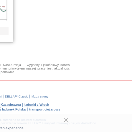
. Nasza misja — wygodny i jakościowy serwis
wnym priorytetem naszej pracy jest aktualność
y ponownie
|
|
mi
DELLA™ Classic
Mapa strony
|
z Kazachstanu
ładunki z Włoch
|
ź ładunek Polska
transport ciężarowy
tu, chronione są prawem autorskim.
 pozwolenia serwisu 'DELLA™ Transport towarowy'- nie jest dozwolone.
web experience.