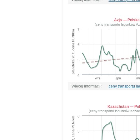
Azja — Polska
(ceny transportu ladunków Az
7
plandeka 20 t, cena PLN/km
6
5
4
wrz
gru
ma
Więcej informacji:
ceny transportu l
Kazachstan — Po
(ceny transportu ladunków Kaza
6
plandeka 20 t, cena PLN/km
5