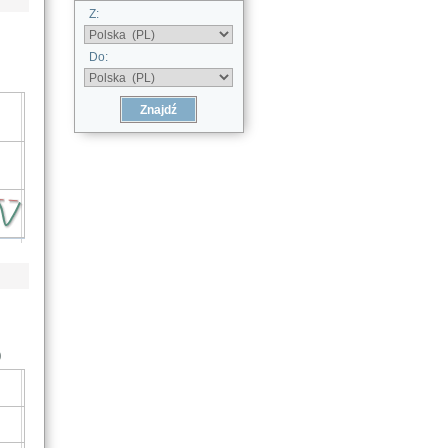
Z:
Do:
)