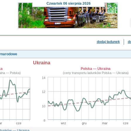
Czwartek
06 sierpnia 2026
dodaj ładunek
d
zynarodowe
Ukraina
ka
Polska — Ukraina
aina — Polska)
(ceny transportu ladunków Polska — Ukraina)
14
12
10
8
r
cze
wrz
gru
mar
cze
adunków — Ukraina