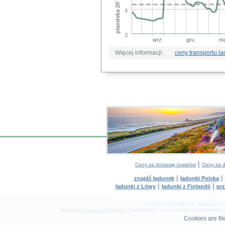
4
3
wrz
gru
ma
Więcej informacji:
ceny transportu 
|
Ceny za dostawę towarów
Ceny za 
|
|
znajdź ładunek
ładunki Polska
|
|
ładunki z Litwy
ładunki z Finlandii
prz
©1995–2026 DELLA. Wszystkie treśc
Wszelkie prawa zastrzeżone.
Kopiowanie i umieszczanie jakichkolwiek 
0.44(aws3)
Cookies are fi
060826-14:37:13