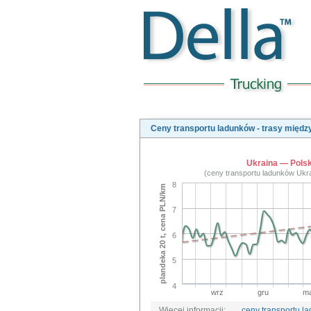
Ceny transportu ladunków - trasy międ
Ukraina — Pols
(ceny transportu ladunków Ukr
8
plandeka 20 t, cena PLN/km
7
6
5
4
wrz
gru
ma
Więcej informacji:
ceny transportu l