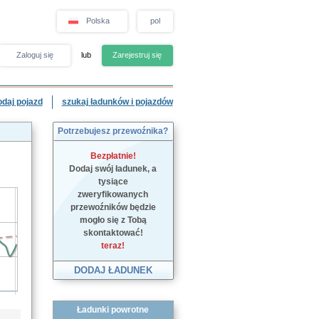
Polska
pol
Zaloguj się
lub
Zarejestruj się
odaj pojazd
szukaj ładunków i pojazdów
Potrzebujesz przewoźnika?
Bezpłatnie!
Dodaj swój ładunek, a
tysiące
zweryfikowanych
przewoźników będzie
mogło się z Tobą
skontaktować!
teraz!
DODAJ ŁADUNEK
Ładunki powrotne