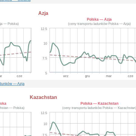
Azja
Polska — Azja
ja — Polska)
(ceny transportu ladunków Polska — Azja)
12.5
10
7.5
5
r
cze
wrz
gru
mar
cze
adunków — Azja
Kazachstan
lska
Polska — Kazachstan
chstan — Polska)
(ceny transportu ladunków Polska — Kazachstan
12.5
10
7.5