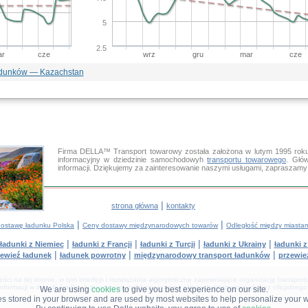
5
2.5
r
cze
wrz
gru
mar
cze
ladunków — Kazachstan
Firma DELLA™ Transport towarowy została założona w lutym 1995 roku
informacyjny w dziedzinie samochodowyh
transportu towarowego
. Głó
informacji. Dziękujemy za zainteresowanie naszymi usługami, zapraszam
|
strona główna
kontakty
|
|
dostawę ładunku Polska
Ceny dostawy międzynarodowych towarów
Odległość między miasta
|
|
|
|
ładunki z Niemiec
ładunki z Francji
ładunki z Turcji
ładunki z Ukrainy
ładunki 
|
|
|
ewieź ładunek
ładunek powrotny
międzynarodowy transport ładunków
przewie
i na tej stronie, w tym interfejs i rozwiązania algorytmiczne zapewniające organizację transpor
informacji w innych środkach masowego przekazu oraz na stronach internetowych bez oficjalnego
We are using
cookies
to give you best experience on our site.
les stored in your browser and are used by most websites to help personalize your 