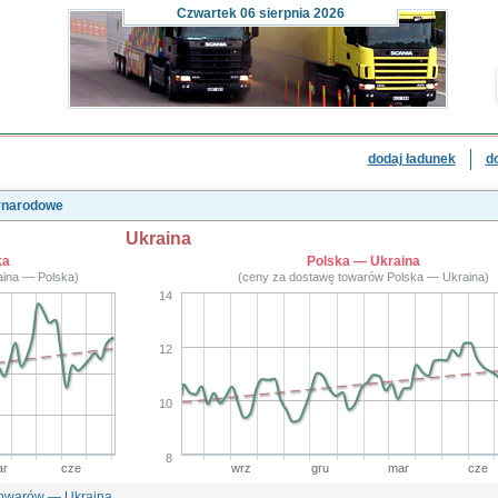
Czwartek
06 sierpnia 2026
dodaj ładunek
d
zynarodowe
Ukraina
ka
Polska — Ukraina
aina — Polska)
(ceny za dostawę towarów Polska — Ukraina)
14
12
10
8
r
cze
wrz
gru
mar
cze
towarów — Ukraina