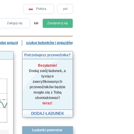
Polska
pol
Zaloguj się
lub
Zarejestruj się
odaj pojazd
szukaj ładunków i pojazdów
Potrzebujesz przewoźnika?
Bezpłatnie!
Dodaj swój ładunek, a
tysiące
zweryfikowanych
przewoźników będzie
mogło się z Tobą
skontaktować!
teraz!
DODAJ ŁADUNEK
Ładunki powrotne