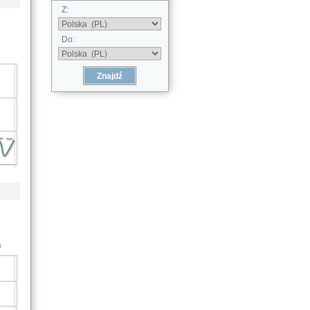
Z:
Do:
)