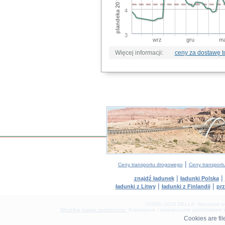
4
3
wrz
gru
ma
Więcej informacji:
ceny za dostawę 
|
Ceny transportu drogowego
Ceny transport
|
|
znajdź ładunek
ładunki Polska
|
|
ładunki z Litwy
ładunki z Finlandii
prz
©1995–2026 DELLA. Wszystkie treśc
Wszelkie prawa zastrzeżone.
Kopiowanie i umieszczanie jakichkolwiek 
0.09(aws3)
Cookies are fi
060826-21:18:09