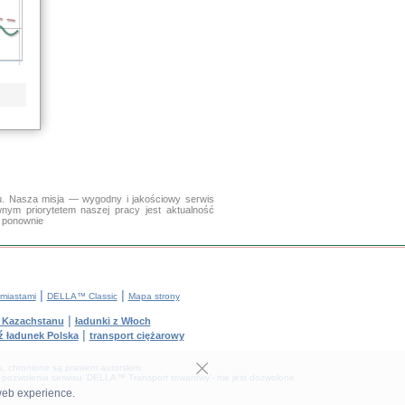
. Nasza misja — wygodny i jakościowy serwis
wnym priorytetem naszej pracy jest aktualność
y ponownie
|
|
miastami
DELLA™ Classic
Mapa strony
|
z Kazachstanu
ładunki z Włoch
|
ź ładunek Polska
transport ciężarowy
tu, chronione są prawem autorskim.
 pozwolenia serwisu 'DELLA™ Transport towarowy'- nie jest dozwolone.
web experience.