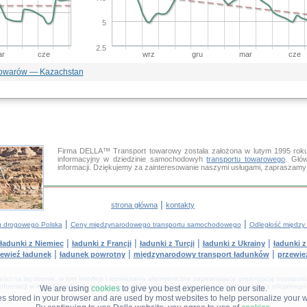
5
2.5
r
cze
wrz
gru
mar
cze
towarów — Kazachstan
Firma DELLA™ Transport towarowy została założona w lutym 1995 roku
informacyjny w dziedzinie samochodowyh
transportu towarowego
. Głó
informacji. Dziękujemy za zainteresowanie naszymi usługami, zapraszam
|
strona główna
kontakty
|
|
u drogowego Polska
Ceny międzynarodowego transportu samochodowego
Odległość między 
|
|
|
|
ładunki z Niemiec
ładunki z Francji
ładunki z Turcji
ładunki z Ukrainy
ładunki 
|
|
|
ewieź ładunek
ładunek powrotny
międzynarodowy transport ładunków
przewie
i na tej stronie, w tym interfejs i rozwiązania algorytmiczne zapewniające organizację transpor
informacji w innych środkach masowego przekazu oraz na stronach internetowych bez oficjalnego
We are using
cookies
to give you best experience on our site.
les stored in your browser and are used by most websites to help personalize your 