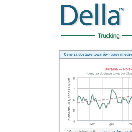
Ceny za dostawę towarów - trasy międ
Ukraina — Pols
(ceny za dostawę towarów Ukr
8
plandeka 20 t, cena PLN/km
7
6
5
4
wrz
gru
ma
Więcej informacji:
ceny za dostawę 