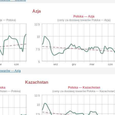
Azja
Polska — Azja
ja — Polska)
(ceny za dostawę towarów Polska — Azja)
12.5
10
7.5
5
r
cze
wrz
gru
mar
cze
towarów — Azja
Kazachstan
lska
Polska — Kazachstan
hstan — Polska)
(ceny za dostawę towarów Polska — Kazachstan
12.5
10
7.5