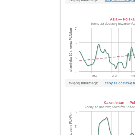
Azja — Polska
(ceny za dostawę towarów Az
7
plandeka 20 t, cena PLN/km
6
5
4
wrz
gru
ma
Więcej informacji:
ceny za dostawę 
Kazachstan — Po
(ceny za dostawę towarów Kazac
6
plandeka 20 t, cena PLN/km
5