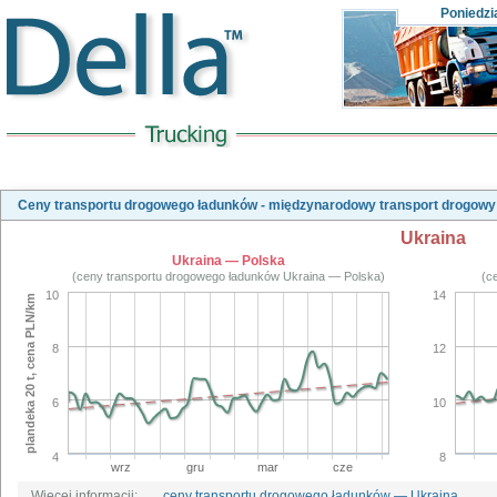
Poniedzi
Ceny transportu drogowego ładunków - międzynarodowy transport drogowy
Ukraina
Ukraina — Polska
(ceny transportu drogowego ładunków Ukraina — Polska)
(c
10
14
plandeka 20 t, cena PLN/km
8
12
6
10
4
8
wrz
gru
mar
cze
Więcej informacji:
ceny transportu drogowego ładunków — Ukraina