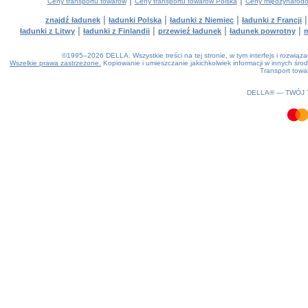
|
|
Ceny transportu towarów
Ceny transportu towarów Polska
Ceny międzynarodo
|
|
|
znajdź ładunek
ładunki Polska
ładunki z Niemiec
ładunki z Francji
|
|
|
|
ładunki z Litwy
ładunki z Finlandii
przewieź ładunek
ładunek powrotny
m
©1995–2026 DELLA. Wszystkie treści na tej stronie, w tym interfejs i rozwiąz
Wszelkie prawa zastrzeżone.
Kopiowanie i umieszczanie jakichkolwiek informacji w innych ś
Transport towa
0.13(aws4)
100826-22:11:06
DELLA® —
TWÓJ