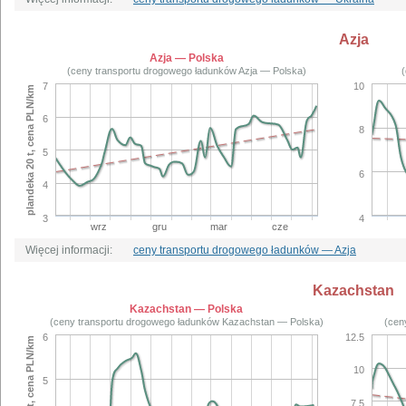
Azja
Azja — Polska
(ceny transportu drogowego ładunków Azja — Polska)
(
7
10
plandeka 20 t, cena PLN/km
6
8
5
6
4
3
4
wrz
gru
mar
cze
Więcej informacji:
ceny transportu drogowego ładunków — Azja
Kazachstan
Kazachstan — Polska
(ceny transportu drogowego ładunków Kazachstan — Polska)
(cen
6
12.5
plandeka 20 t, cena PLN/km
10
5
7.5