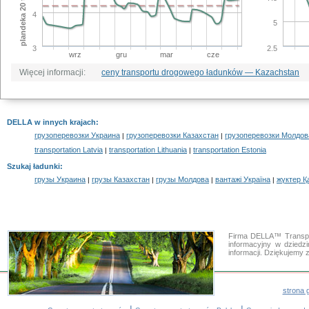
4
5
3
2.5
wrz
gru
mar
cze
Więcej informacji:
ceny transportu drogowego ładunków — Kazachstan
DELLA w innych krajach
:
грузоперевозки Украина
грузоперевозки Казахстан
грузоперевозки Молдов
|
|
transportation Latvia
transportation Lithuania
transportation Estonia
|
|
Szukaj ładunki
:
грузы Украина
грузы Казахстан
грузы Молдова
вантажі Україна
жүктер Қ
|
|
|
|
Firma DELLA™ Transpor
informacyjny w dzied
informacji. Dziękujemy
strona 