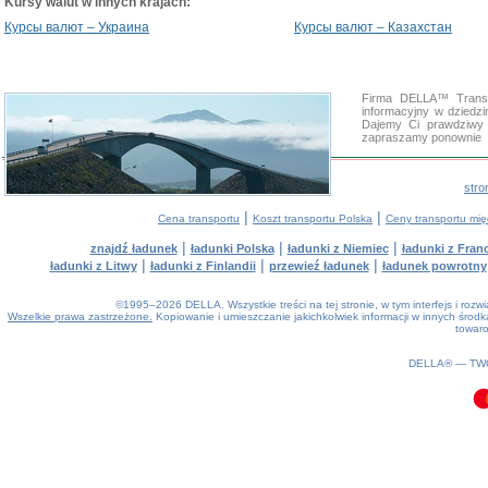
Kursy walut w innych krajach:
Курсы валют – Украина
Курсы валют – Казахстан
Firma DELLA™ Transp
informacyjny w dzied
Dajemy Ci prawdziwy 
zapraszamy ponownie
stro
|
|
Cena transportu
Koszt transportu Polska
Ceny transportu mi
|
|
|
znajdź ładunek
ładunki Polska
ładunki z Niemiec
ładunki z Franc
|
|
|
ładunki z Litwy
ładunki z Finlandii
przewieź ładunek
ładunek powrotny
©1995–2026 DELLA. Wszystkie treści na tej stronie, w tym interfejs i roz
Wszelkie prawa zastrzeżone.
Kopiowanie i umieszczanie jakichkolwiek informacji w innych śro
towaro
0.55(aws2)
070826-07:41:48
DELLA® —
TW