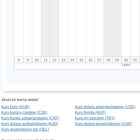
8
9
10
11
12
13
14
15
16
17
18
19
20
21
Lipiec
Jeszcze kursy walut:
Kurs Euro (EUR)
Kurs dolara amerykańskiego (USD)
Kurs korony czeskiej (CZK)
Kurs forinta (HUF)
Kurs franka szwajcarskiego (CHF)
Kurs liry tureckiej (TRY)
Kurs dolara australijskiego (AUD)
Kurs dolara kanadyjskiego (CAD)
Kurs gruzinskiego lari (GEL)