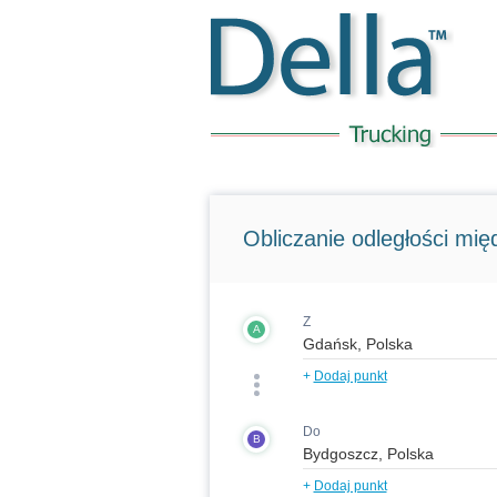
Obliczanie odległości międ
Z
A
+
Dodaj punkt
Do
B
+
Dodaj punkt