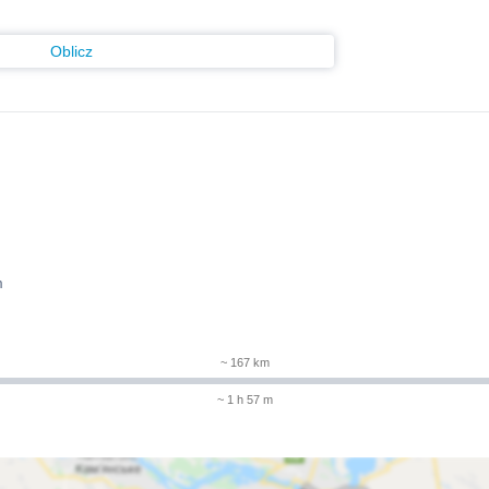
Oblicz
m
~ 167 km
~ 1 h 57 m