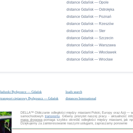
distance Gdańsk — Opole
distance Gdańsk — Ostrołęka
distance Gdańsk — Poznań
distance Gdańsk — Rzeszów
distance Gdańsk — Ster
distance Gdańsk — Szczecin
distance Gdańsk — Warszawa
distance Gdańsk — Włocławek
distance Gdańsk — Wrocław
ładunki Bydgoszcz — Gdańsk
loads search
transport ciężarowy Bydgoszcz — Gdańsk
distances International
DELLA™
Obliczanie odległości
między miastami Polski, Europy oraz Azji — w
samochodowyh
transportu
. Główny priorytet naszej pracy - aktualność inf
mapa drogowa
pomaga szybko określić odległości między miastami, jak 
Dziękujemy za zainteresowanie naszymi usługami, zapraszamy ponownie