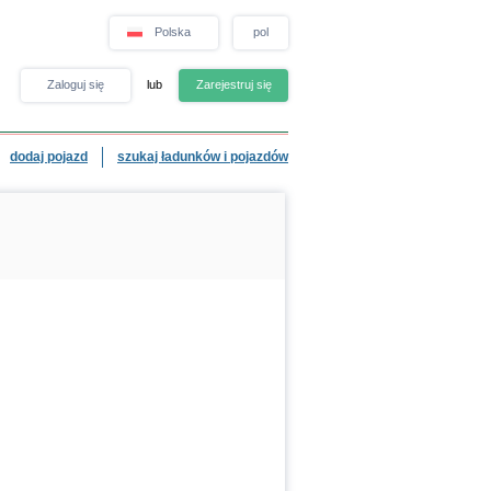
Polska
pol
Zaloguj się
lub
Zarejestruj się
dodaj pojazd
szukaj ładunków i pojazdów