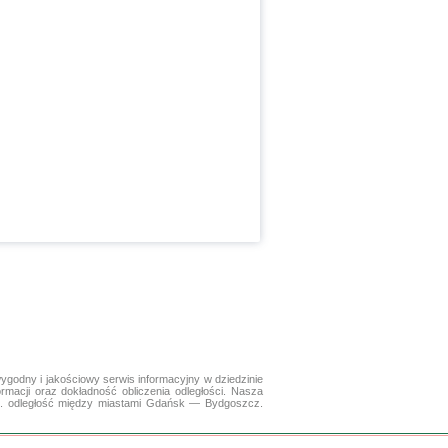
ygodny i jakościowy serwis informacyjny w dziedzinie
ormacji oraz dokładność obliczenia odległości. Nasza
np. odległość między miastami Gdańsk — Bydgoszcz.