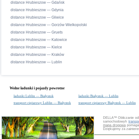
distance Hrubieszow — Gdańsk
distance Hrubieszow — Gdynia
distance Hrubieszow — Gliwice
distance Hrubieszow — Gorzów Wielkopolski
distance Hrubieszow — Gruets
distance Hrubieszow — Katowice
distance Hrubieszow — Kielce
distance Hrubieszow — Kraków
distance Hrubieszow — Lublin
Wolne ładunki i pojazdy powrotne
ładunki Lublin — Białystok
ładunki Białystok — Lublin
transport ciężarowy Lublin — Białystok
transport ciężarowy Białystok — Lublin
DELLA™
Obliczanie od
samochodowyh
transp
mapa drogowa
pomaga s
Dziękujemy za zainter