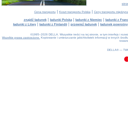
stro
|
|
Cena transportu
Koszt transportu Polska
Ceny transportu między
|
|
|
znajdź ładunek
ładunki Polska
ładunki z Niemiec
ładunki z Franc
|
|
|
ładunki z Litwy
ładunki z Finlandii
przewieź ładunek
ładunek powrotny
©1995–2026 DELLA. Wszystkie treści na tej stronie, w tym interfejs i roz
Wszelkie prawa zastrzeżone.
Kopiowanie i umieszczanie jakichkolwiek informacji w innych śro
towaro
0.1(aws4)
080826-14:20:54
DELLA® —
TW