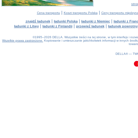
stro
|
|
Cena transportu
Koszt transportu Polska
Ceny transportu między
|
|
|
znajdź ładunek
ładunki Polska
ładunki z Niemiec
ładunki z Franc
|
|
|
ładunki z Litwy
ładunki z Finlandii
przewieź ładunek
ładunek powrotny
©1995–2026 DELLA. Wszystkie treści na tej stronie, w tym interfejs i roz
Wszelkie prawa zastrzeżone.
Kopiowanie i umieszczanie jakichkolwiek informacji w innych śro
towaro
0.07(aws4)
080826-07:31:29
DELLA® —
TW