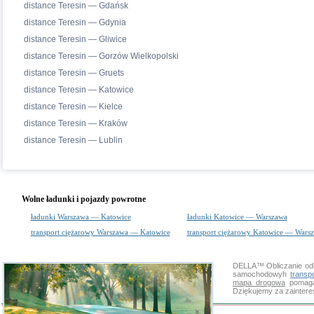
distance Teresin — Gdańsk
distance Teresin — Gdynia
distance Teresin — Gliwice
distance Teresin — Gorzów Wielkopolski
distance Teresin — Gruets
distance Teresin — Katowice
distance Teresin — Kielce
distance Teresin — Kraków
distance Teresin — Lublin
Wolne ładunki i pojazdy powrotne
ładunki Warszawa — Katowice
ładunki Katowice — Warszawa
transport ciężarowy Warszawa — Katowice
transport ciężarowy Katowice — Wars
DELLA™
Obliczanie od
samochodowyh
transp
mapa drogowa
pomaga 
Dziękujemy za zainter