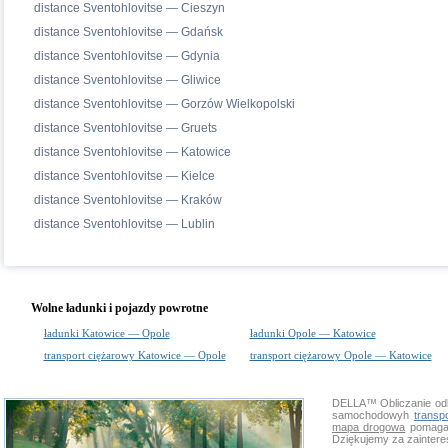
distance Sventohlovitse — Cieszyn
distance Sventohlovitse — Gdańsk
distance Sventohlovitse — Gdynia
distance Sventohlovitse — Gliwice
distance Sventohlovitse — Gorzów Wielkopolski
distance Sventohlovitse — Gruets
distance Sventohlovitse — Katowice
distance Sventohlovitse — Kielce
distance Sventohlovitse — Kraków
distance Sventohlovitse — Lublin
Wolne ładunki i pojazdy powrotne
ładunki Katowice — Opole
ładunki Opole — Katowice
transport ciężarowy Katowice — Opole
transport ciężarowy Opole — Katowice
DELLA™
Obliczanie od
samochodowyh
transp
mapa drogowa
pomaga s
Dziękujemy za zainter