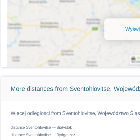
Wyświe
More distances from Sventohlovitse, Wojewód
Więcej odległości from Sventohlovitse, Województwo Śląski
distance Sventohlovitse — Białystok
distance Sventohlovitse — Bydgoszcz