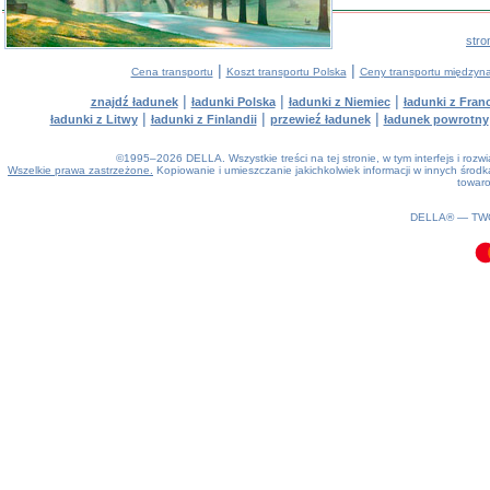
stro
|
|
Cena transportu
Koszt transportu Polska
Ceny transportu między
|
|
|
znajdź ładunek
ładunki Polska
ładunki z Niemiec
ładunki z Franc
|
|
|
ładunki z Litwy
ładunki z Finlandii
przewieź ładunek
ładunek powrotny
©1995–2026 DELLA. Wszystkie treści na tej stronie, w tym interfejs i roz
Wszelkie prawa zastrzeżone.
Kopiowanie i umieszczanie jakichkolwiek informacji w innych śro
towaro
0.09(aws3)
080826-07:26:22
DELLA® —
TW