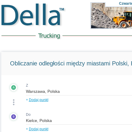
Czwart
Obliczanie odległości między miastami Polski, E
Z
A
+
Dodaj punkt
Do
B
+
Dodaj punkt