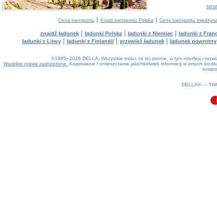
stro
|
|
Cena transportu
Koszt transportu Polska
Ceny transportu między
|
|
|
znajdź ładunek
ładunki Polska
ładunki z Niemiec
ładunki z Franc
|
|
|
ładunki z Litwy
ładunki z Finlandii
przewieź ładunek
ładunek powrotny
©1995–2026 DELLA. Wszystkie treści na tej stronie, w tym interfejs i roz
Wszelkie prawa zastrzeżone.
Kopiowanie i umieszczanie jakichkolwiek informacji w innych śro
towaro
0.08(aws3)
060826-05:42:16
DELLA® —
TW