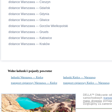
distance Warszawa — Cieszyn
distance Warszawa — Gdańsk
distance Warszawa — Gdynia
distance Warszawa — Gliwice
distance Warszawa — Gorzów Wielkopolski
distance Warszawa — Gruets
distance Warszawa — Katowice
distance Warszawa — Kraków
Wolne ładunki i pojazdy powrotne
ładunki Warszawa — Kielce
ładunki Kielce — Warszawa
transport ciężarowy Warszawa — Kielce
transport ciężarowy Kielce — Warszawa
DELLA™
Obliczanie od
samochodowyh
transp
mapa drogowa
pomaga 
Dziękujemy za zainter