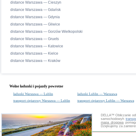
distance Warszawa — Cieszyn
distance Warszawa — Gdańsk
distance Warszawa — Gdynia
distance Warszawa — Gliwice
distance Warszawa — Gorzów Wielkopolski
distance Warszawa — Gruets
distance Warszawa — Katowice
distance Warszawa — Kielce
distance Warszawa — Kraków
Wolne ładunki i pojazdy powrotne
ładunki Warszawa — Lublin
ładunki Lublin — Warszawa
transport ciężarowy Warszawa — Lublin
transport ciężarowy Lublin — Warszawa
DELLA™
Obliczanie od
samochodowyh
transp
mapa drogowa
pomaga 
Dziękujemy za zainter