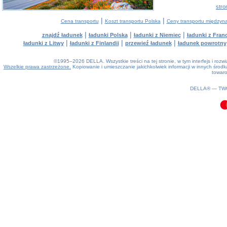
stro
|
|
Cena transportu
Koszt transportu Polska
Ceny transportu między
|
|
|
znajdź ładunek
ładunki Polska
ładunki z Niemiec
ładunki z Franc
|
|
|
ładunki z Litwy
ładunki z Finlandii
przewieź ładunek
ładunek powrotny
©1995–2026 DELLA. Wszystkie treści na tej stronie, w tym interfejs i roz
Wszelkie prawa zastrzeżone.
Kopiowanie i umieszczanie jakichkolwiek informacji w innych śro
towaro
0.08(aws4)
090826-18:46:20
DELLA® —
TW