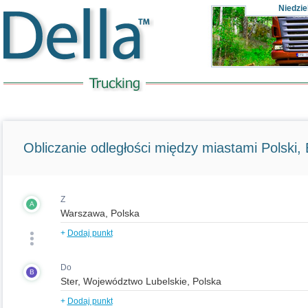
Niedzie
Obliczanie odległości między miastami Polski, E
Z
A
+
Dodaj punkt
Do
B
+
Dodaj punkt