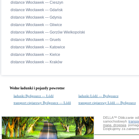
distance Włocławek — Cieszyn
distance Włocławek — Gdańsk
distance Włocławek — Gdynia
distance Włocławek — Gliwice
distance Włocławek — Gorzów Wielkopolski
distance Włocławek — Gruets
distance Włocławek — Katowice
distance Włocławek — Kielce
distance Włocławek — Kraków
Wolne ładunki i pojazdy powrotne
ładunki Bydgoszcz — Łódź
ładunki Łódź — Bydgoszcz
transport ciężarowy Bydgoszcz — Łódź
transport ciężarowy Łódź — Bydgoszcz
DELLA™
Obliczanie od
samochodowyh
transp
mapa drogowa
pomaga 
Dziękujemy za zainter