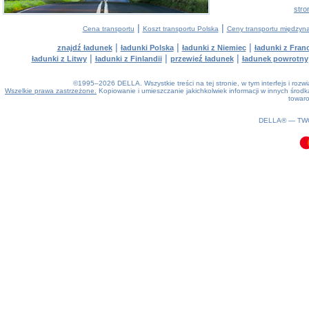
stro
|
|
Cena transportu
Koszt transportu Polska
Ceny transportu między
|
|
|
znajdź ładunek
ładunki Polska
ładunki z Niemiec
ładunki z Franc
|
|
|
ładunki z Litwy
ładunki z Finlandii
przewieź ładunek
ładunek powrotny
©1995–2026 DELLA. Wszystkie treści na tej stronie, w tym interfejs i roz
Wszelkie prawa zastrzeżone.
Kopiowanie i umieszczanie jakichkolwiek informacji w innych śro
towaro
0.09(aws2)
090826-10:00:21
DELLA® —
TW