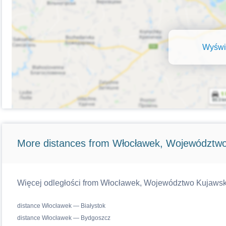
Wyświe
More distances from Włocławek, Województwo
Więcej odległości from Włocławek, Województwo Kujawsko-
distance Włocławek — Białystok
distance Włocławek — Bydgoszcz