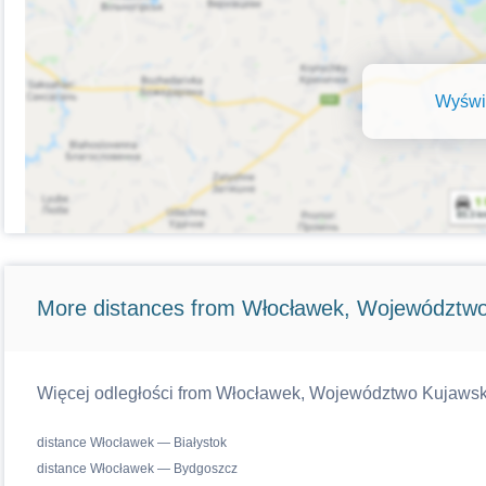
Wyświe
More distances from Włocławek, Województwo
Więcej odległości from Włocławek, Województwo Kujawsko-
distance Włocławek — Białystok
distance Włocławek — Bydgoszcz