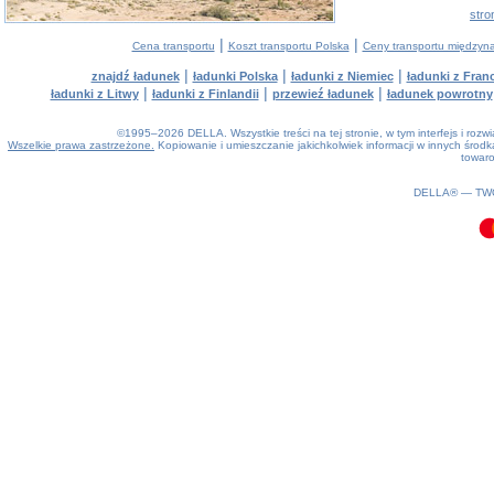
stro
|
|
Cena transportu
Koszt transportu Polska
Ceny transportu między
|
|
|
znajdź ładunek
ładunki Polska
ładunki z Niemiec
ładunki z Franc
|
|
|
ładunki z Litwy
ładunki z Finlandii
przewieź ładunek
ładunek powrotny
©1995–2026 DELLA. Wszystkie treści na tej stronie, w tym interfejs i roz
Wszelkie prawa zastrzeżone.
Kopiowanie i umieszczanie jakichkolwiek informacji w innych śro
towaro
0.11(aws3)
070826-09:08:12
DELLA® —
TW