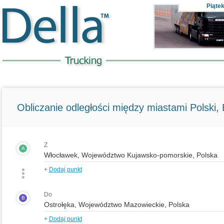
Piąte
Obliczanie odległości między miastami Polski, E
Z
A
+
Dodaj punkt
Do
B
+
Dodaj punkt