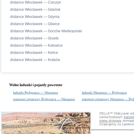
distance Włocławek — Cieszyn
distance Włocławek — Gdańsk
distance Włocławek — Gdynia
distance Włocławek — Gliwice
distance Włocławek — Gorzów Wielkopolski
distance Włocławek — Gruets
distance Włocławek — Katowice
distance Włocławek — Kielce
distance Włocławek — Kraków
Wolne ładunki i pojazdy powrotne
ładunki Bydgoszcz — Warszawa
ładunki Warszawa — Bydgoszcz
transport ciężarowy Bydgoszcz — Warszawa
transport ciężarowy Warszawa — By
DELLA™
Obliczanie od
samochodowyh
transp
mapa drogowa
pomaga s
Dziękujemy za zainter