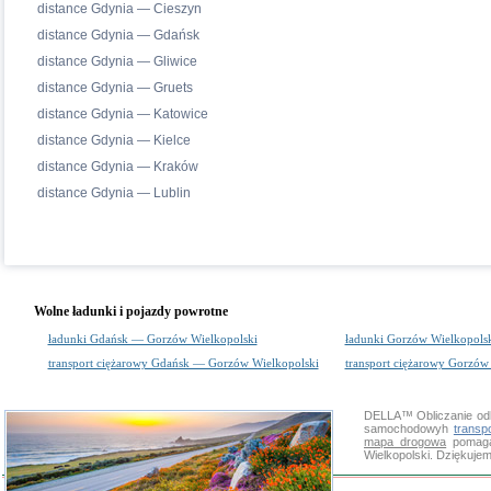
distance Gdynia — Cieszyn
distance Gdynia — Gdańsk
distance Gdynia — Gliwice
distance Gdynia — Gruets
distance Gdynia — Katowice
distance Gdynia — Kielce
distance Gdynia — Kraków
distance Gdynia — Lublin
Wolne ładunki i pojazdy powrotne
ładunki Gdańsk — Gorzów Wielkopolski
ładunki Gorzów Wielkopols
transport ciężarowy Gdańsk — Gorzów Wielkopolski
transport ciężarowy Gorzó
DELLA™
Obliczanie od
samochodowyh
transp
mapa drogowa
pomaga 
Wielkopolski. Dziękuje