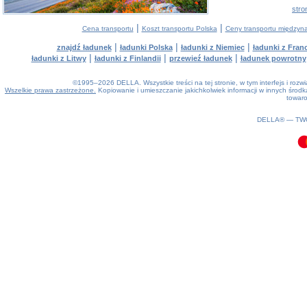
stro
|
|
Cena transportu
Koszt transportu Polska
Ceny transportu między
|
|
|
znajdź ładunek
ładunki Polska
ładunki z Niemiec
ładunki z Franc
|
|
|
ładunki z Litwy
ładunki z Finlandii
przewieź ładunek
ładunek powrotny
©1995–2026 DELLA. Wszystkie treści na tej stronie, w tym interfejs i roz
Wszelkie prawa zastrzeżone.
Kopiowanie i umieszczanie jakichkolwiek informacji w innych śro
towaro
0.1(aws4)
080826-06:32:18
DELLA® —
TW