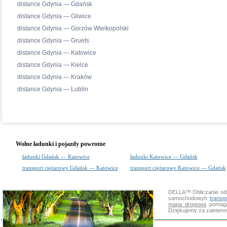
distance Gdynia — Gdańsk
distance Gdynia — Gliwice
distance Gdynia — Gorzów Wielkopolski
distance Gdynia — Gruets
distance Gdynia — Katowice
distance Gdynia — Kielce
distance Gdynia — Kraków
distance Gdynia — Lublin
Wolne ładunki i pojazdy powrotne
ładunki Gdańsk — Katowice
ładunki Katowice — Gdańsk
transport ciężarowy Gdańsk — Katowice
transport ciężarowy Katowice — Gdańsk
DELLA™
Obliczanie od
samochodowyh
transp
mapa drogowa
pomaga 
Dziękujemy za zainter