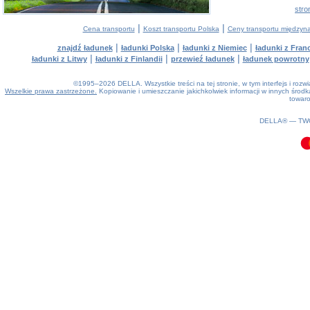
stro
|
|
Cena transportu
Koszt transportu Polska
Ceny transportu między
|
|
|
znajdź ładunek
ładunki Polska
ładunki z Niemiec
ładunki z Franc
|
|
|
ładunki z Litwy
ładunki z Finlandii
przewieź ładunek
ładunek powrotny
©1995–2026 DELLA. Wszystkie treści na tej stronie, w tym interfejs i roz
Wszelkie prawa zastrzeżone.
Kopiowanie i umieszczanie jakichkolwiek informacji w innych śro
towaro
0.07(aws4)
060826-22:01:22
DELLA® —
TW