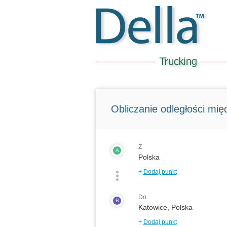
Obliczanie odległości międ
Z
A
+
Dodaj punkt
Do
B
+
Dodaj punkt