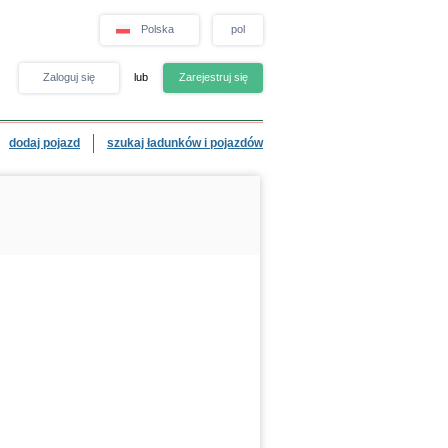
Polska
pol
Zaloguj się
lub
Zarejestruj się
dodaj pojazd
szukaj ładunków i pojazdów