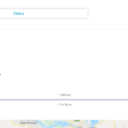
Oblicz
m
~ 248 km
~ 2 h 54 m